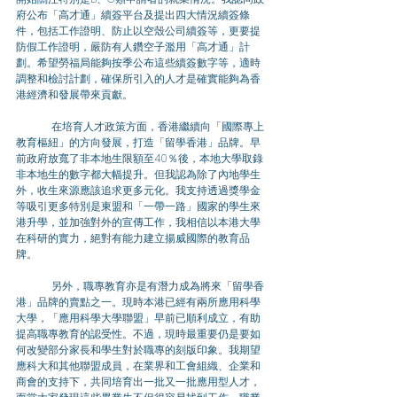
府公布「高才通」續簽平台及提出四大情況續簽條
件，包括工作證明、防止以空殼公司續簽等，更要提
防假工作證明，嚴防有人鑽空子濫用「高才通」計
劃。希望勞福局能夠按季公布這些續簽數字等，適時
調整和檢討計劃，確保所引入的人才是確實能夠為香
港經濟和發展帶來貢獻。 
	在培育人才政策方面，香港繼續向「國際專上
教育樞紐」的方向發展，打造「留學香港」品牌。早
前政府放寬了非本地生限額至40％後，本地大學取錄
非本地生的數字都大幅提升。但我認為除了內地學生
外，收生來源應該追求更多元化。我支持透過獎學金
等吸引更多特別是東盟和「一帶一路」國家的學生來
港升學，並加強對外的宣傳工作，我相信以本港大學
在科研的實力，絕對有能力建立揚威國際的教育品
牌。 
	另外，職專教育亦是有潛力成為將來「留學香
港」品牌的賣點之一。現時本港已經有兩所應用科學
大學，「應用科學大學聯盟」早前已順利成立，有助
提高職專教育的認受性。不過，現時最重要仍是要如
何改變部分家長和學生對於職專的刻版印象。我期望
應科大和其他聯盟成員，在業界和工會組織、企業和
商會的支持下，共同培育出一批又一批應用型人才，