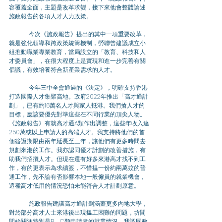
容覆蓋全面，主題是改革求變，接下來他會整體論述
施政報告的各項人才人力政策。 
	今次《施政報告》提出的其中一項重要改革，
就是強化領導和跨政策統籌機制，勞聯曾建議成立小
組推動職業專業教育，當局設立的「教育、科技和人
才委員會」，在很大程度上是實現和進一步完善有關
倡議，有效培養符合新產業需求的人才。 
	今年三中全會通過的《決定》，明確支持香港
打造國際人才集聚高地。政府2022年推出「高才通計
劃」，已有約16萬名人才與家人抵港。我們搶人才的
目標，應該要優先對準這些在不同行業的頂尖人物。
《施政報告》有就高才通A類作出調整，這些年收入達
250萬或以上申請人的高端人才。我支持將他們的首
個簽證期限由兩年延長至三年，讓他們有更多時間去
規劃來港的工作。我亦認同優才計劃的改善措施，有
助我們招攬人才。但現在還有好多來港高才找不到工
作，有的更表示為求續簽，不惜揾一份約兩萬蚊的普
通工作，先不論有否影響本地一般僱員的就業機會，
這種高才低用的情況恐怕未能符合人才計劃原意。 
	施政報告建議高才通計劃涵蓋更多內地大學，
對於部分高才人士來港後出現搵工困難的問題，坊間
開始關注特別是B、C類申請者的就業情況。我認同政