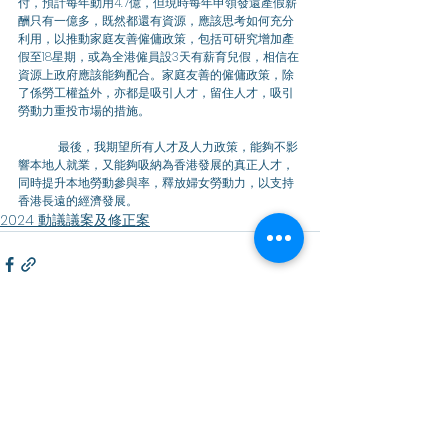
付，預計每年動用4.7億，但現時每年申領發還產假薪
酬只有一億多，既然都還有資源，應該思考如何充分
利用，以推動家庭友善僱傭政策，包括可研究增加產
假至18星期，或為全港僱員設3天有薪育兒假，相信在
資源上政府應該能夠配合。家庭友善的僱傭政策，除
了係勞工權益外，亦都是吸引人才，留住人才，吸引
勞動力重投市場的措施。 
	最後，我期望所有人才及人力政策，能夠不影
響本地人就業，又能夠吸納為香港發展的真正人才，
同時提升本地勞動參與率，釋放婦女勞動力，以支持
香港長遠的經濟發展。
2024 動議議案及修正案
相關文章