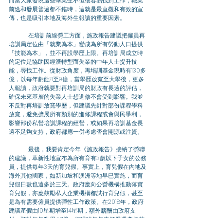
而當大家發現這些畢業生不但很容易找到工作，職業
前途和發展普遍都不錯時，這就是最直觀和有效的宣
傳，也是吸引本地及海外生報讀的重要因素。 
	在培訓前線勞工方面，施政報告建議把僱員再
培訓局定位由「就業為本」變成為所有勞動人口提供
「技能為本」，並不再設學歷上限。再培訓局成立時
的定位是協助因經濟轉型而失業的中年人士提升技
能，尋找工作。從財政角度，再培訓基金現時有130多
億，以每年虧蝕8至9億，當學歷放寬至大學後，更多
人報讀，政府就要對再培訓局的財政有長遠的評估，
確保未來基層的失業人士想進修不會受到影響。我並
不反對再培訓放寬學歷，但建議先針對部份課程學科
放寬，避免擴展所有類別的進修課程或會與民爭利，
影響部份私營培訓課程的經營，或如果再培訓基金長
遠不足夠支持，政府都應一併考慮否會開源或注資。 
	最後，我要肯定今年《施政報告》接納了勞聯
的建議，革新性地宣布為所有育有3歲以下子女的公務
員，提供每年3天的育兒假。事實上，育兒假在內地及
海外其他國家，如新加坡和澳洲等地早已實施，而育
兒假日數也遠多於三天。政府應向公營機構推動落實
育兒假，亦應鼓勵私人企業機構都試行育兒假，甚至
是為有需要僱員提供彈性工作政策。在2018年，政府
建議產假由10星期增至14星期，額外薪酬由政府支