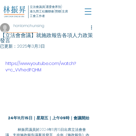
立法會議員(選委會界別)
港九勞工社團聯會(勞聯)主席
工會工作者
honlamchunsing
【立法會會議】就施政報告各項人力政策
發言
已更新：
2025年3月3日
https://www.youtube.com/watch?
v=c_VVhedFQHM
24年11月15日｜星期五｜上午09時｜會議開始
	林振昇議員於2024年11月15日出席立法會會
議，支持施政報告議案並發言。今年《施政報告》內