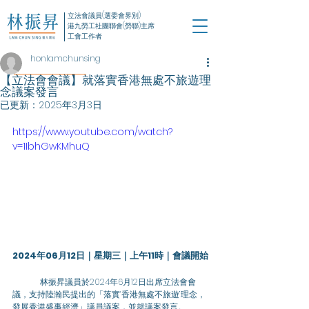
立法會議員(選委會界別)
港九勞工社團聯會(勞聯)主席
工會工作者
honlamchunsing
【立法會會議】就落實香港無處不旅遊理
念議案發言
已更新：
2025年3月3日
https://www.youtube.com/watch?
v=1IbhGwKMhuQ
2024年06月12日｜星期三｜上午11時｜會議開始
林振昇議員於2024年6月12日出席立法會會
議，支持陸瀚民提出的「落實‘香港無處不旅遊’理念，
發展香港盛事經濟」議員議案，並就議案發言。 