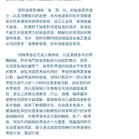
	面對旅客對傳統「食、買、玩」的旅遊需求減
少，以及消費模式的改變，有內地遊客到街市買棵通
菜在旺角通菜街路牌前影相，這正正反映「香港無處
不旅遊」。對應時下旅客對深度旅遊的渴求，香港從
不缺乏具發展潛力的旅遊資源，關鍵在於當局如何開
發和推廣。另外，我特別贊同陸頌雄議員在修正案提
出培訓更多「適應新發展」的本地旅遊從業員。 
	現職導遊在完成入職考核，以及累積多年的帶
團經驗，對於熱門旅遊景點的介紹絕對勝任。然而，
在深度旅遊的趨勢下，旅客對導遊的知識水平有更高
的要求。旅監局需思考如何用好「導遊持續專業進修
計劃」協助導遊與時俱進。現時計劃其中一部分要求
導遊完成不少於12小時的自選進修活動，由於我亦持
有導遊證，所以我每隔三年都會去完成持續進修課
程，過去上課都去過教堂，行山、酒樓、咖啡廳等，
發覺有些課程欠缺講解，最後唯有自己參觀或者飲茶
多半個鐘，就當了解相關文化，自由度未免過大。我
建議旅監局把自選進修活動聚焦於與當時流行的深度
遊相關內容，培養導遊有這方面的觸角。除了一般導
遊，培訓不同範疇的導遊亦十分重要。我建議同時可
在深度遊的景點，吸引過去因疫情而轉行的導遊擔任
導賞大使，重回行業。 