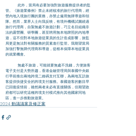
	此外，當局有必要加強對旅遊服務提供者的監
管。《旅遊業條例》禁止未經核准的旅行代理商，經
營內地入境旅行團的業務，亦禁止僱用無牌導遊和領
隊。然而，業界人士向我反映，有境外機構試圖繞過
旅行代理商，自製無處不旅遊計劃，巧立名目組織非
法的露營團、研學團，甚至聘用無本地牌照的內地導
遊，這不但對本地旅遊從業員的生計造成影響，旅監
局更是無法對有關服務的質素進行監管。我期望當局
加強打擊無牌代理商和導遊，從根本保障本地從業員
的就業機會。 
	無處不旅遊，可能就要無處不洗錢，方便旅客
電子支付是大勢所趨，香港金融管理局與泰國中央銀
行早前推出兩地跨境二維碼支付互聯，為兩地互訪旅
客提供快捷安全的跨境支付服務。泰國遊客的數目早
已回復疫情前，雖然兩者未必有直接關係，但期望政
府都可以研究這種跨境支付模式推向其他國家同地
區，進一步推動旅遊業。
2024 動議議案及修正案