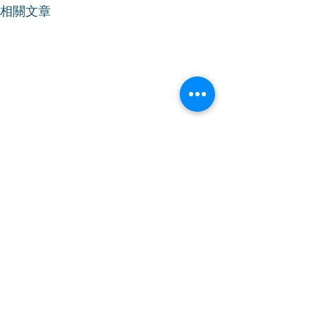
相關文章
【立法會會議】支持降低
【立法會會議】
烈酒稅
法援申請人的財
額
2024年12月12日｜星期四｜上
2024年12月11日
午09時｜會議開始 林振昇議
午11時｜會議開始 林振昇議員
員於2024年12月12日出席立法
於2024年12月11