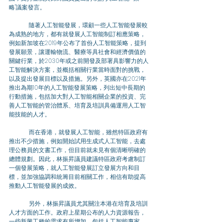
略"議案發言。 
	隨著人工智能發展，環顧一些人工智能發展較
為成熟的地方，都有就發展人工智能制訂相應策略，
例如新加坡在2019年公布了首份人工智能策略，提到
發展願景，讓運輸物流、醫療等具社會和經濟價值的
關鍵行業，於2030年或之前開發及部署具影響力的人
工智能解決方案，並概括相關行業當時面對的挑戰，
以及提出發展目標以及措施。另外，英國亦在2021年
推出為期10年的人工智能發展策略，列出短中長期的
行動措施，包括加大對人工智能相關企業的投資、完
善人工智能的管治體系、培育及培訓具備運用人工智
能技能的人才。 
	而在香港，就發展人工智能，雖然特區政府有
推出不少措施，例如開始試用生成式人工智能，去處
理公務員的文書工作，但目前就未見有個清晰明確的
總體規劃。因此，林振昇議員建議特區政府考慮制訂
一個發展策略，就人工智能發展訂立發展方向和目
標，並加強協調和統籌目前相關工作，相信有助提高
推動人工智能發展的成效。 
	另外，林振昇議員尤其關注本港在培育及培訓
人才方面的工作。政府上星期公布的人力資源報告，
一些新興工種的需求有所增加，包括人工智能專家、