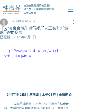
立法會議員(選委會界別)
港九勞工社團聯會(勞聯)主席
工會工作者
honlamchunsing
【立法會會議】就"制訂'人工智能+'策
略"議案發言
已更新：
2025年3月3日
https://www.youtube.com/watch?
v=bQOi3QAf5-4
24年11月21日｜星期四｜上午09時｜會議開始
	林振昇議員於2024年11月21日出席立法會會
議，支持並就黃錦輝議員提出的"制訂'人工智能+'策