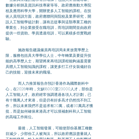
數據分析師及資訊科技專家等等。政府應推動大專院
校及應用科學大學，開辦更多人工智能的課程。在技
術人員培訓方面，政府應聯同與院校及業界研究，開
設人工智能學徒計劃，讓有志從事與這類專業工種的
畢業生，到企業接受在職培訓，而培訓期間並由政府
提供一些資助。學員透過培訓，可以累積多些實戰經
驗。 
	施政報告建議僱員再培訓局未來放寛學歷上
限，服務包括具大學學位人士，中年轉業及要提升技
能的高學歷人士，期望將來再培訓課程能夠涵蓋需要
具體人工智能知識的課程，讓更多打工仔女裝備好自
己的技能，迎接未來的職場。 
	而人力推算報告亦預計香港作為國際創科中
心，在2028年時，欠缺18000至23000人才，部份是
人工智能人才。政府經常強調透過各項人才計劃，已
有十幾萬人才來港，但是仍有好多高才仍然找不到工
作，所以未來我們不是追求有20萬，或者30萬高才獲
批，而是如何確保來港高才可以填補創科和人工智能
的高端工作崗位。 
	最後，人工智能發展，可能使部份基層工種數
目減少，少部份工人被淘汰，所以政府應該盡量就人