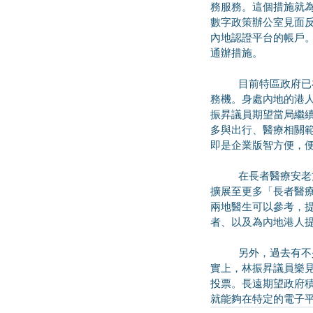
務服務。這個措施就
數字政策辦公室見面反
內地認證平台的帳戶。
通辦措施。
	目前特區政府已在6個灣區內地城市設立政務服務中心，包括廣州、深圳前海等地設置「跨境通辦」自助服
務機。身處內地的港
振昇議員期望當局繼
多與出行、醫療相關
即是企業版智方便，
	在長者醫療安老方面，去年醫健通流動應用程式的「跨境健康紀錄」及「個人資料夾」新功能，期望可以
擴展至更多「長者醫
兩地醫生可以參考，
者、以及為內地港人
	另外，過去有不少內地港人反映，希望有個更便捷的方法，在香港的選舉中投票，履行好公民的責任。事
實上，林振昇議員樂見
投票。長遠期望政府積
就能夠在特定的電子