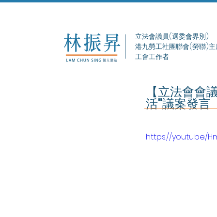
立法會議員(選委會界別)
港九勞工社團聯會(勞聯)主
工會工作者
【立法會會議
活"議案發言
https://youtu.be