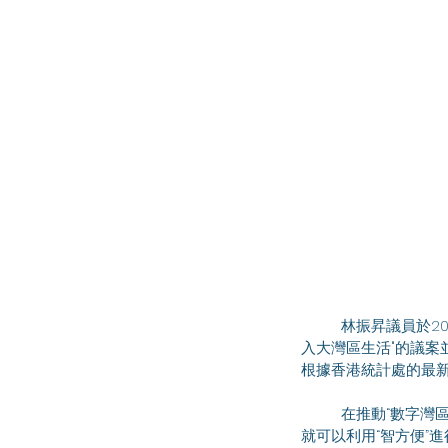
	林振昇議員於2025年3月26日出席立法會會議，支持梁子穎議員提出"加速發展智慧政府，更好協助市民融
入大灣區生活"的議案
根據香港統計處的最新
	在推動“數字灣區”方面，特區政府近年亦加強粵港兩地數字基建的對接。例如前年11月起，身在香港的市民
就可以利用“智方便”