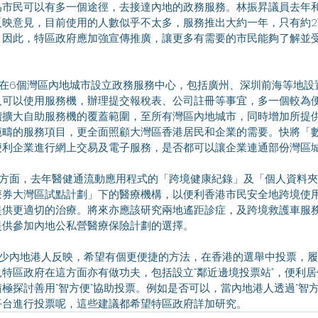
為市民可以有多一個途徑，去接達內地的政務服務。林振昇議員去年
映意見，目前使用的人數似乎不太多，服務推出大約一年，只有約2萬
因此，特區政府應加強宣傳推廣，讓更多有需要的市民能夠了解並受
人可以使用服務機，辦理提交報稅表、公司註冊等事宜，多一個較為
續擴大自助服務機的覆蓋範圍，至所有灣區內地城市，同時增加所提
範疇的服務項目，更全面照顧大灣區香港居民和企業的需要。快將「
便利企業進行網上交易及電子服務，是否都可以讓企業連通部份灣區
療券大灣區試點計劃」下的醫療機構，以便利香港市民安全地跨境使
提供更適切的治療。將來亦應該研究兩地遙距診症，及跨境救護車服
提供參加內地公私營醫療保險計劃的選擇。
特區政府在這方面亦有做功夫，包括設立“鄰近邊境投票站”，便利
極探討善用“智方便”協助投票。例如是否可以，當內地港人透過“智方
平台進行投票呢，這些建議都希望特區政府詳加研究。