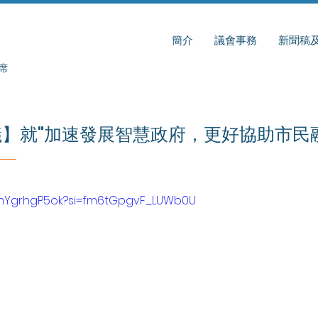
簡介
議會事務
新聞稿
席
】就"加速發展智慧政府，更好協助市民
/HmYgrhgP5ok?si=fm6tGpgvF_LUWb0U