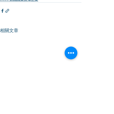
相關文章
【立法會會議】促設清晰
【立法會會議】
業界指引 妥善落實地盤禁
署發展定位