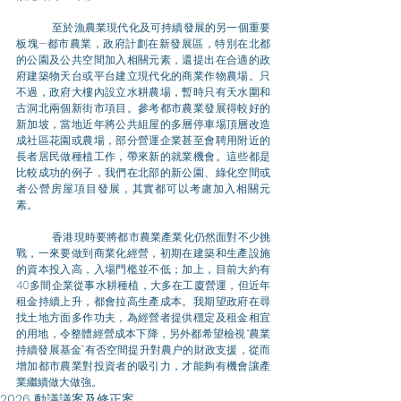
	至於漁農業現代化及可持續發展的另一個重要
板塊—都市農業，政府計劃在新發展區，特別在北都
的公園及公共空間加入相關元素，還提出在合適的政
府建築物天台或平台建立現代化的商業作物農場。只
不過，政府大樓內設立水耕農場，暫時只有天水圍和
古洞北兩個新街市項目。參考都市農業發展得較好的
新加坡，當地近年將公共組屋的多層停車場頂層改造
成社區花園或農場，部分營運企業甚至會聘用附近的
長者居民做種植工作，帶來新的就業機會。這些都是
比較成功的例子，我們在北部的新公園、綠化空間或
者公營房屋項目發展，其實都可以考慮加入相關元
素。
	香港現時要將都市農業產業化仍然面對不少挑
戰，一來要做到商業化經營，初期在建築和生產設施
的資本投入高，入場門檻並不低；加上，目前大約有
40多間企業從事水耕種植，大多在工廈營運，但近年
租金持續上升，都會拉高生產成本。我期望政府在尋
找土地方面多作功夫，為經營者提供穩定及租金相宜
的用地，令整體經營成本下降，另外都希望檢視“農業
持續發展基金”有否空間提升對農户的財政支援，從而
增加都市農業對投資者的吸引力，才能夠有機會讓產
業繼續做大做強。
2026 動議議案及修正案