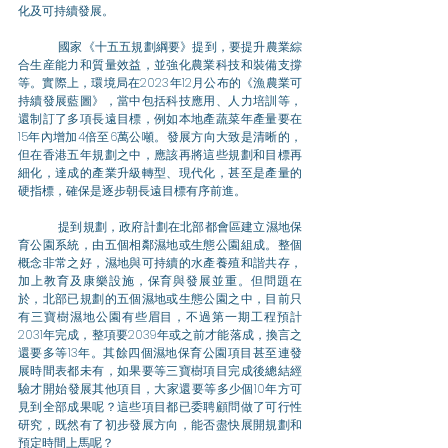
化及可持續發展。
	國家《十五五規劃綱要》提到，要提升農業綜
合生産能力和質量效益，並強化農業科技和裝備支撐
等。實際上，環境局在2023年12月公布的《漁農業可
持續發展藍圖》，當中包括科技應用、人力培訓等，
還制訂了多項長遠目標，例如本地產蔬菜年產量要在
15年內增加4倍至6萬公噸。發展方向大致是清晰的，
但在香港五年規劃之中，應該再將這些規劃和目標再
細化，達成的產業升級轉型、現代化，甚至是產量的
硬指標，確保是逐步朝長遠目標有序前進。
	提到規劃，政府計劃在北部都會區建立濕地保
育公園系統，由五個相鄰濕地或生態公園組成。整個
概念非常之好，濕地與可持續的水產養殖和諧共存，
加上教育及康樂設施，保育與發展並重。但問題在
於，北部已規劃的五個濕地或生態公園之中，目前只
有三寶樹濕地公園有些眉目，不過第一期工程預計
2031年完成，整項要2039年或之前才能落成，換言之
還要多等13年。其餘四個濕地保育公園項目甚至連發
展時間表都未有，如果要等三寶樹項目完成後總結經
驗才開始發展其他項目，大家還要等多少個10年方可
見到全部成果呢？這些項目都已委聘顧問做了可行性
研究，既然有了初步發展方向，能否盡快展開規劃和
預定時間上馬呢？