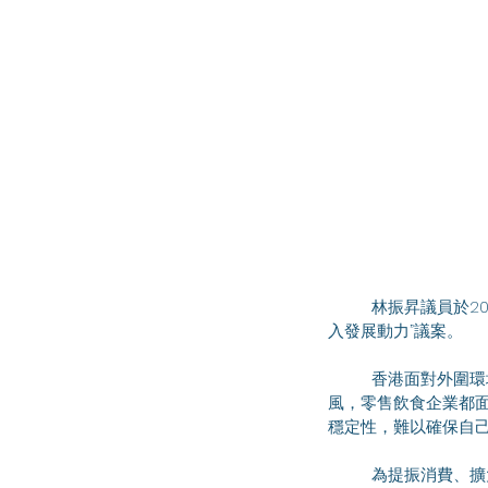
	林振昇議員於2025年6月19日出席立法會會議，發言支持何敬康議員提出的“提振本地消費市場，為經濟注
入發展動力”議案。
	香港面對外圍環境的不確定性，有貿易戰、地緣政治緊張等因素，經濟前景未明朗，再加上近期北上成
風，零售飲食企業都
穩定性，難以確保自
	為提振消費、擴大內需，國務院辦公廳今年3月的《提振消費專項行動方案》，當中列出共30項重點任