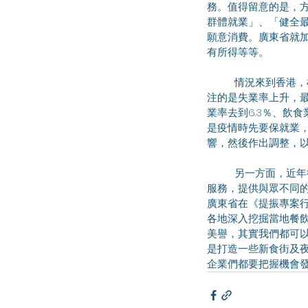
務。值得留意的是，
群體就業」、「健全
願意消費。廣東省就
有所得等等。
	情況來到香港，根據政府統計數據，僱員每月工資按年都有增長。但工資水平以外，另一樣最近較多人關
注的是失業率上升，最
業率去到6.3％、飲
是疫情時先要保就業
響，然後作出調整，
	另一方面，近年很多港人北上消費，這種趨勢相信將會成為常態。本地商戶都要轉型創新，思考如何提升
服務，提供與眾不同
廣東省在《提振專案
各地深入挖掘當地餐
美譽，其實我們都可
是打造一些新食街及
企業們都要把握機會