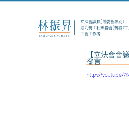
立法會議員(選委會界別)
港九勞工社團聯會(勞聯)主
工會工作者
【立法會會議
發言
https://youtu.be/