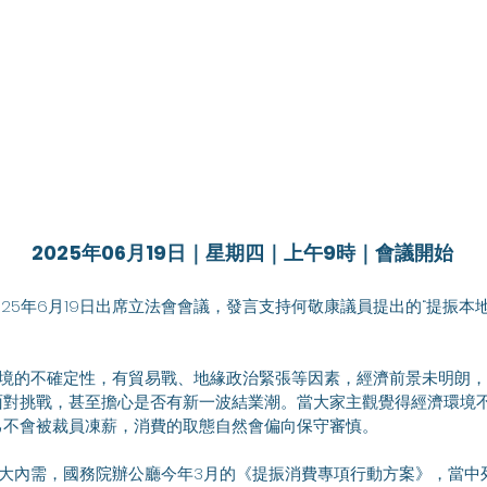
2025年06月19日｜星期四｜上午9時｜會議開始
面對挑戰，甚至擔心是否有新一波結業潮。當大家主觀覺得經濟環境
己不會被裁員凍薪，消費的取態自然會偏向保守審慎。