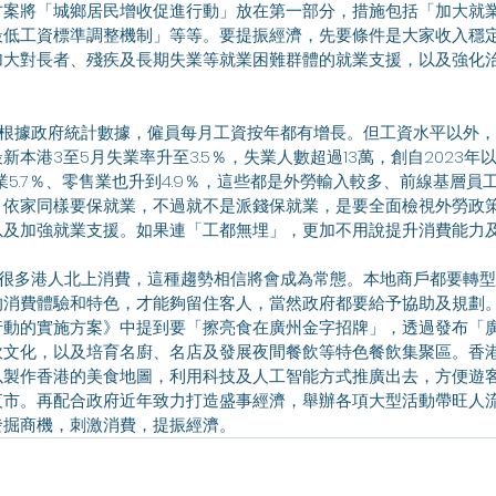
方案將「城鄉居民增收促進行動」放在第一部分，措施包括「加大就
最低工資標準調整機制」等等。要提振經濟，先要條件是大家收入穩
加大對長者、殘疾及長期失業等就業困難群體的就業支援，以及強化
新本港3至5月失業率升至3.5％，失業人數超過13萬，創自2023
食業5.7％、零售業也升到4.9％，這些都是外勞輸入較多、前線基層
，依家同樣要保就業，不過就不是派錢保就業，是要全面檢視外勞政
以及加強就業支援。如果連「工都無埋」，更加不用說提升消費能力
的消費體驗和特色，才能夠留住客人，當然政府都要給予協助及規劃
行動的實施方案》中提到要「擦亮食在廣州金字招牌」，透過發布「
飲文化，以及培育名廚、名店及發展夜間餐飲等特色餐飲集聚區。香
以製作香港的美食地圖，利用科技及人工智能方式推廣出去，方便遊
夜市。再配合政府近年致力打造盛事經濟，舉辦各項大型活動帶旺人
發掘商機，刺激消費，提振經濟。