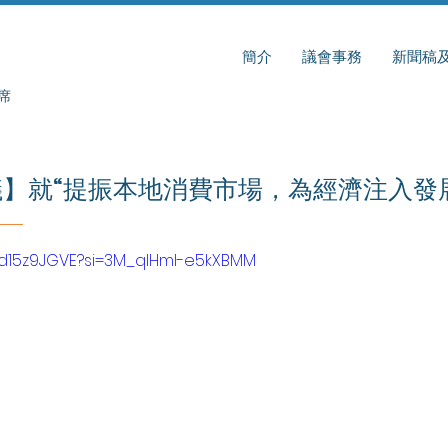
簡介
議會事務
新聞稿
席
】就“提振本地消費市場，為經濟注入發
7Kd15z9JGVE?si=3M_qlHmI-e5kXBMM