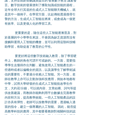
議，支持並就劉智鵬議員提出的"發展數字教育"議案發
言。數字技術的發展便利了獲取知識或技能的過程，
近年全球大行其道的生成式人工智能聊天機械人，就
是其中一個例子。在學習方面，比起傳統透過搜尋引
擎的方法，生成式人工智能在將來，或會成為一個更
有效率、以及更個人化的學習工具。
	更重要的是，隨住這些人工智能逐漸普及，對
於基層的中小學學生來說，不會因為缺乏資源而沒有
接觸和運用人工智能的機會，並可以利用這類科技輔
助學習，有助促進了教育的公平性。
	要更好將這些數字技術融入教育，除了學習硬
件上，教師的角色可謂不可或缺的。一方面，需要指
導學生去懂得作出判斷，避免使用人工智能產生的一
些過時或者以偏概全的資訊，以及讓學生了解學術誠
信的重要性，不要過分依賴人工智能。另一方面，老
師在教學上亦可以主動加強科技應用，例如本地都有
中學，試用大學研發的生成式人工智能批改學生作
文，大約花1分鐘，可以就內容、文章結構、詞句等提
供改善建議，而教師亦能夠利用平台數據去完善教學
內容和方法，提高教學效能。一些人工智能產品的設
計亦具有彈性，老師可以按教學的需要，透過輸入適
當的指令，建立一個專屬的人工智能。 因此，能否提
高教學科技的應用，其中都要看教師對相關科技的認