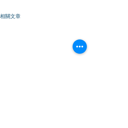
相關文章
【立法會會議】支持降低
【立法會會議】
烈酒稅
法援申請人的財
額
2024年12月12日｜星期四｜上
2024年12月11日