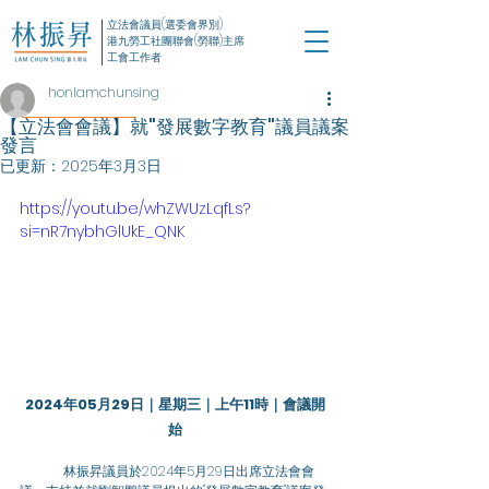
立法會議員(選委會界別)
港九勞工社團聯會(勞聯)主席
工會工作者
honlamchunsing
【立法會會議】就"發展數字教育"議員議案
發言
已更新：
2025年3月3日
https://youtu.be/whZWUzLqfLs?
si=nR7nybhGlUkE_QNK
2024年05月29日｜星期三｜上午11時｜會議開
始
	林振昇議員於2024年5月29日出席立法會會