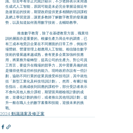
識。但去年有非正式統計顯示，不少老師表示未用過
生成式人工智能，原因可能是未必完全掌握這個近年
急速冒起的技術，期望政府提供更多相關的培訓課程
及網上學習資源，讓更多教師了解數字教育的發展趨
勢，以及知道如何善用數字技術，去輔助教學。
	推進數字教育，除了在基礎教育方面，職業培
訓的層面亦是重要的。根據生產力局去年的調查，已
有三成本地受訪企業在不同層面的日常工作，例如市
場營銷、營運管理上都應用人工智能。相信隨住數字
技術的發展越來越成熟，會有更多企業加強科技應
用，將業務升級轉型，提高公司的生產力。對公司員
工而言，要提升在職場的競爭力，其中需要具備的就
是懂得使用這些科技的能力。現時政府亦設有一些計
劃，協助不同行業的從業員接受科技培訓，其中就包
括「新型工業化及科技培訓計劃」。然而，有審計報
告指出，在兩成收到回應的課程中，部分受訪者表示
不會向其他人推介課程，期望當局都檢視計劃的成
效，並優化計劃的推行，或者推出其他培訓計劃，提
升一般在職人士的數字素養和技能，迎接未來的挑
戰。
2024 動議議案及修正案