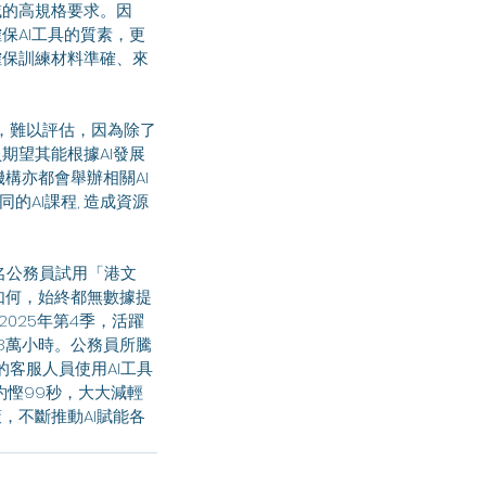
域的高規格要求。因
保AI工具的質素，更
確保訓練材料準確、來
期望其能根據AI發展
構亦都會舉辦相關AI
的AI課程, 造成資源
。
如何，始終都無數據提
025年第4季，活躍
18萬小時。公務員所騰
客服人員使用AI工具
約慳99秒，大大減輕
，不斷推動AI賦能各