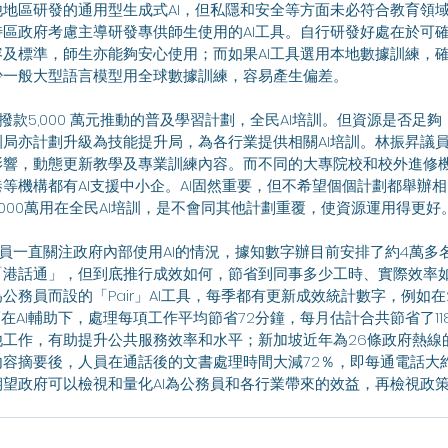
地區研發的通用型生成式AI，但私隱和安全等方面未必符合教育領
區政府考慮主導研發專供師生使用的AI工具。自行研發好處在於可確
及標準，師生亦能夠安心使用；而如果AI工具選用本地數據訓練，
少一般大型語言模型用全球數據訓練，容易產生偏差。
局亦計劃升級為技能提升局，為各行業提供相關AI培訓。林振昇議員
響，動態更新教學及專業訓練內容。而不同的大專院校和校外進修機
等機構都有AI支援中小企。AI固然重要，但不希望個個計劃都舉辦相同
000萬用在全民AI培訓，是不會同其他計劃重覆，使資源運用得更好
「港話通」，但到底推行成效如何，節省到同事多少工時、實際效率
公務員而設的「Pair」AI工具，每季都有更新成效統計數字，例如在2
，而在AI輔助下，處理每項工作平均節省72分鐘，每月估計合共節省了1
工作，有助提升公共服務效率和水平；新加坡近年為26條政府熱線的
容摘要後，人員在通話後的文書處理時間大減72％，即每通電話大
望政府可以檢視和量化AI為公務員和各行業帶來的效益，再檢視政策