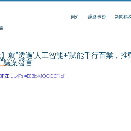
簡介
議會事務
新聞稿
席
】就"透過'人工智能+'賦能千行百業，
"議案發言
K8PZBluIJ4?si=EE3kxMOGOC11idj_