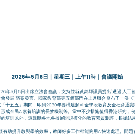
2026年5月6日｜星期三｜上午11時｜會議開始
會發展"議案發言。國家教育部等五個部門在上月聯合發布了一份《“
「十五五」期間，即到2030年要構建起AI 全學段教育及全社會通識
形成全民AI素養培訓的長效機制等。當中不少措施值得香港研究，例
類的培訓以外，還鼓勵各地各校展開規模化的教育素質測評，根據結