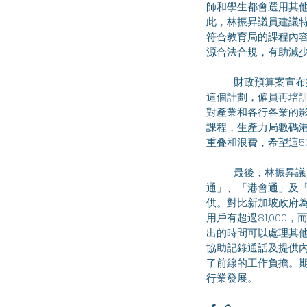
師和學生都會選用其他
此，林振昇議員建議特
符合教育局的課程內容
源合法合規，有助減
	財政預算案宣布撥款5,000 萬元推動的普及學習計劃，全民AI培訓。但資源是否足夠，難以評估，因為除了
這個計劃，僱員再培訓
對產業和各行各業的影
課程，生產力局數碼港
重叠和浪費，希望這5
	最後，林振昇議員一直關注政府內部使用AI的情況，據知數字辦目前安排了約4萬多名公務員試用「港文
通」、「港會通」及
供。對比新加坡政府為
用戶有超過81,000
出的時間可以處理其他
協助記錄通話及提供內
了前線的工作負擔。期
行業發展。