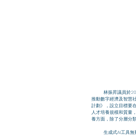
	林振昇議員於2026年5月6日出席立法會會議，支持並就黃錦輝議員提出"透過'人工智能+'賦能千行百業，
推動數字經濟及智慧社
計劃》，設立目標要在
人才培養規模和質量，
養方面，除了分層分
	生成式AI工具無疑有助提升教與學的效率，教師好多工作都能夠用AI快速處理。問題在於，現時本地不少教