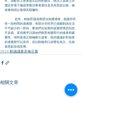
年。為配合上述累進式罰則的做法，執法人員身上亦
應設有電子儀器查看涉事者過往是否具罰款記錄，確
保條例得以發揮其阻嚇性。
	此外，林振昇議員期望法例通過後，能讓市民
有一段時間的適應期，有部分市民早已視餵飼為生活
不可缺少的一部份，要他們在短期內改變習慣恐怕並
不容易。當局應早日讓他們察悉有關罪行的後果和嚴
重性。現時香港正積極吸引遊客，我亦建議針對旅客
的適應期可以長些，並以勸喻和口頭警告為主，在旅
遊景點加強宣傳。
2024 動議議案及修正案
相關文章