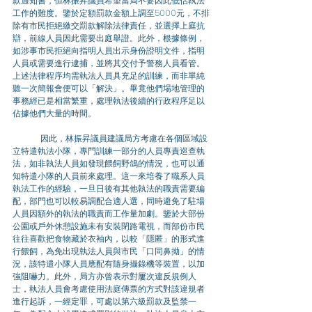
款通知書，但林振昇議員希望當局不要因此低估執法
工作的難度。鑒於定額罰款金額上調至5000元，不排
除有市民拒絕繳交罰款解除法律責任，並選擇上庭抗
辯，前線人員因此需要出庭舉證。此外，根據條例，
如涉事市民拒絕向指明人員出示身份證明文件，指明
人員或需要進行逮捕，並將其交付予警務人員看管。
上述法律程序均需執法人員具充足的訓練，而非單純
聽一次簡報會便可以「解決」。畢竟他們場地管理的
事務經已是相當繁重，處理執法後續的行政程序足以
佔據他們大量的時間。
	因此，林振昇議員建議局方考慮在各個區域設
立特遣執法小隊，專門訓練一部分的人員專責巡查執
法，如非執法人員如發現餵飼野鴿的情況，也可以通
知特遣小隊的人員前來處理。這一來培養了職系人員
執法工作的經驗，一旦日後有其他執法的職責需要編
配，部門也可以較易調配合適人選，同時避免了駐場
人員因額外的執法的職責而工作量加劇。鑒於大部份
公園或戶外休憩設施未有安裝閉路電視，而部份市民
往往喜歡把食物藏於衣袖內，以較「隱匿」的形式進
行餵飼，為免出現執法人員與市民「口同鼻拗」的情
況，該特遣小隊人員應配有隨身攝錄機等裝置，以加
強阻嚇力。此外，局方亦曾表示對屢次違反規例人
士，執法人員會考慮使用法庭傳票的方式對該違規者
進行起訴，一經定罪，可處以第六級罰款及監禁一