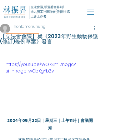
立法會議員(選委會界別)
港九勞工社團聯會(勞聯)主席
工會工作者
honlamchunsing
【立法會會議】就《2023年野生動物保護
(修訂)條例草案》發言
https://youtu.be/WO7Smi2nogc?
si=nhdgpIlwCbKgYbZv
2024年05月22日｜星期三｜上午11時｜會議開
始
	林振昇議員於2024年5月22日出席立法會會