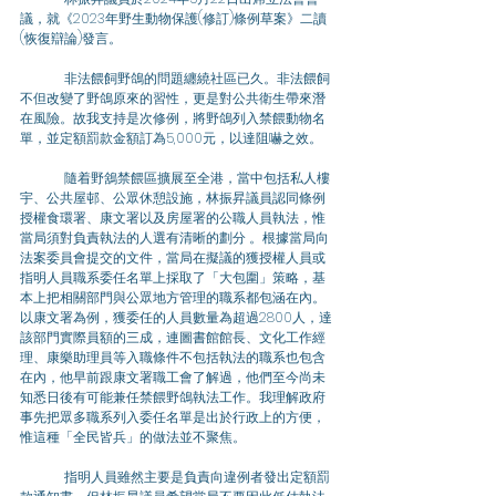
議，就《2023年野生動物保護(修訂)條例草案》二讀
(恢復辯論)發言。
	非法餵飼野鴿的問題纏繞社區已久。非法餵飼
不但改變了野鴿原來的習性，更是對公共衛生帶來潛
在風險。故我支持是次修例，將野鴿列入禁餵動物名
單，並定額罰款金額訂為5,000元，以達阻嚇之效。
	隨着野鵨禁餵區擴展至全港，當中包括私人樓
宇、公共屋邨、公眾休憩設施，林振昇議員認同條例
授權食環署、康文署以及房屋署的公職人員執法，惟
當局須對負責執法的人選有清晰的劃分 。根據當局向
法案委員會提交的文件，當局在擬議的獲授權人員或
指明人員職系委任名單上採取了「大包圍」策略，基
本上把相關部門與公眾地方管理的職系都包涵在內。
以康文署為例，獲委任的人員數量為超過2800人，達
該部門實際員額的三成，連圖書館館長、文化工作經
理、康樂助理員等入職條件不包括執法的職系也包含
在內，他早前跟康文署職工會了解過，他們至今尚未
知悉日後有可能兼任禁餵野鴿執法工作。我理解政府
事先把眾多職系列入委任名單是出於行政上的方便，
惟這種「全民皆兵」的做法並不聚焦。
	指明人員雖然主要是負責向違例者發出定額罰