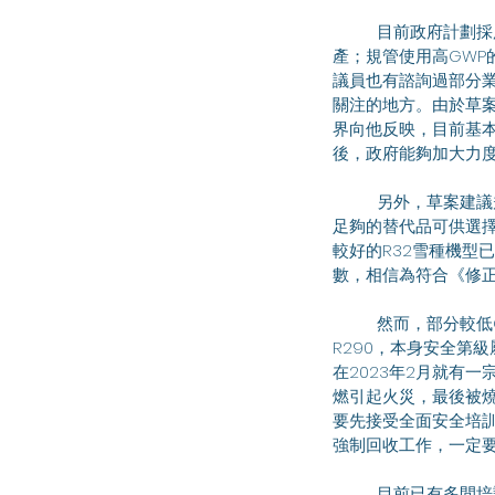
	目前政府計劃採用三管齊下的方式進行管制，分別是就管制HFCs實施進出口許可證及配額制度並禁止生
產；規管使用高GWP
議員也有諮詢過部分
關注的地方。由於草案
界向他反映，目前基
後，政府能夠加大力
	另外，草案建議規管使用指定HFCs的產品及設備的進口和供應，業界應該有足夠時間清庫存，市場上也有
足夠的替代品可供選擇
較好的R32雪種機型
數，相信為符合《修
	然而，部分較低GWP的新型製冷劑都具有一定危害性，包括易燃性、高毒性或高操作壓力。例如R600a及
R290，本身安全第
在2023年2月就有
燃引起火災，最後被
要先接受全面安全培
強制回收工作，一定
	目前已有多間培訓機構獲認可開辦有關課程。林振昇議員希望當局持續留意技術工人培訓的需求，有需要