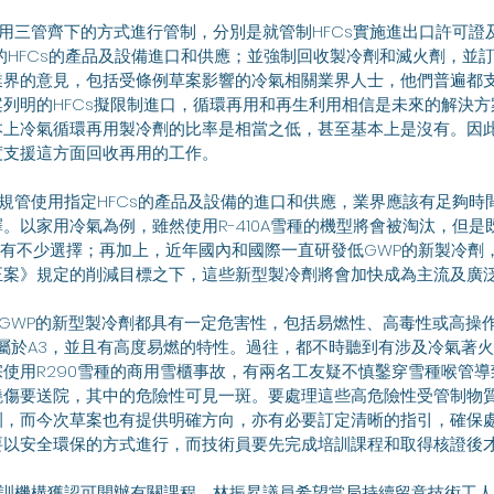
的HFCs的產品及設備進口和供應；並強制回收製冷劑和滅火劑，並
業界的意見，包括受條例草案影響的冷氣相關業界人士，他們普遍都
列明的HFCs擬限制進口，循環再用和再生利用相信是未來的解決
本上冷氣循環再用製冷劑的比率是相當之低，甚至基本上是沒有。因
度支援這方面回收再用的工作。
。以家用冷氣為例，雖然使用R-410A雪種的機型將會被淘汰，但
已有不少選擇；再加上，近年國內和國際一直研發低GWP的新製冷劑
正案》規定的削減目標之下，這些新型製冷劑將會加快成為主流及廣
級屬於A3，並且有高度易燃的特性。過往，都不時聽到有涉及冷氣著
一宗使用R290雪種的商用雪櫃事故，有兩名工友疑不慎鑿穿雪種喉管
燒傷要送院，其中的危險性可見一斑。要處理這些高危險性受管制物
訓，而今次草案也有提供明確方向，亦有必要訂定清晰的指引，確保處
要以安全環保的方式進行，而技術員要先完成培訓課程和取得核證後