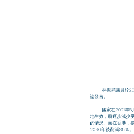
	林振昇議員於2025年4月2日出席立法會會議，就政府法案《2024年保護臭氧層(修訂)條例草案》二讀辯
論發言。
	國家在2021年5月接受《關於消耗臭氧層物質的蒙特利爾議定書》下的《基加利修正案》並於同年9月在內
地生效，將逐步減少受
的情況。而在香港，按
2036年後削減85