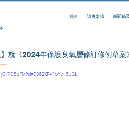
簡介
議會事務
新聞稿
席
】就《2024年保護臭氧層修訂條例草案
9py3k7O5oPM?si=0362XRVFoYv_5uGL