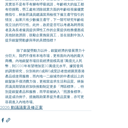
其實並不是有手有腳有呼吸就請，年齡稍大的揾工都
有些挑戰，勞工處有消除就業方面的年齡歧視僱傭實
務指引，林振昇議員建議當局檢視下僱主遵守指引的
情況，如果只有少數僱主遵守，下一階可研究年齡歧
視立法的可行性。此外，政府是否可以考慮為聘用長
者及為長者僱員提供彈性工作的企業提供稅務優惠或
其他財政誘因，鼓勵企業挽留員工，並在規劃中加入
提升銀髮勞動參與率的具體指標？
	除了銀髮勞動力以外，銀髮經濟的發展潛力十
分巨大。我們不僅有本地市場，更有面向內地的龐大
商機。內地銀髮市場目前經濟規模高達7萬億元人民
幣，到2030年有望增加至30萬億元水平。據貿發局
的調查研究，分別有約6成和5成受訪者曾經購買香港
產品或使用服務，而內地一二線城市的中產或以上的
銀髮族不僅消費力強，更相當追求生活和品質。林振
昇議員期望政府加快推動制定更多「灣區標準」，特
別是銀髮產品和服務，而早前被納入「照護食標準」
就是成功例子。措施既助業界提升產品質量，亦可更
容易進入內地市場。
2026 動議議案及修正案