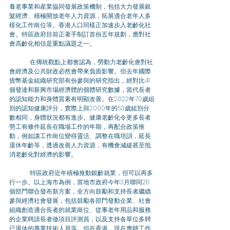
養老事業和産業協同發展政策機制，包括大力發展銀
髮經濟、積極開放老年人力資源，拓展適合老年人多
樣化工作崗位等。香港人口同樣正加速步入老齡化社
會。特區政府目前正著手制訂首份五年規劃，應對社
會高齡化相信是重點議題之一。
	在傳統觀點上都會認為，勞動力老齡化會對社
會經濟及公共財政必然會帶來負面影響。但去年國際
貨幣基金組織研究部有份參與的研究指出，經對比41
個發達和新興市場經濟體的個體研究數據，當代長者
的認知能力和身體質素有明顯改善。在2022年70歲組
別的認知健康評分，實際上與2000年的53歲組別分
數相同，身體狀況都有進步。健康老齡化令更多長者
勞工有條件延長在職場工作的年期，再配合政策推
動，例如讓工作崗位變得靈活、調整在職培訓，延長
退休年齡等，透過改善人力資源，有機會減緩甚至抵
消老齡化對經濟的影響。
	特區政府近年積極推動銀齡就業，但可以再多
行一步。以上海市為例，當地市政府今年3月聯同28
個部門聯合發布新方案，全方向鼓勵和支持長者繼續
參與經濟社會發展，包括鼓勵各部門發動企業、社會
組織創造適合長者的就業崗位、從事老年用品和服務
的企業聘請長者做項目評測員，以及支持各單位多聘
已退休的專業技術人員等。但在香港，現在應聘工作