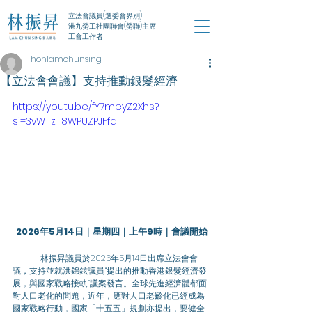
立法會議員(選委會界別)
港九勞工社團聯會(勞聯)主席
工會工作者
honlamchunsing
【立法會會議】支持推動銀髮經濟
https://youtu.be/fY7meyZ2Xhs?
si=3vW_z_8WPUZPJFfq
2026年5月14日｜星期四｜上午9時｜會議開始
	林振昇議員於2026年5月14日出席立法會會
議，支持並就洪錦鉉議員“提出的推動香港銀髮經濟發
展，與國家戰略接軌”議案發言。全球先進經濟體都面
對人口老化的問題，近年，應對人口老齡化已經成為
國家戰略行動，國家「十五五」規劃亦提出，要健全