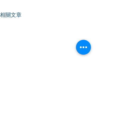
相關文章
【立法會會議】促設清晰
【立法會會議】
業界指引 妥善落實地盤禁
署發展定位
煙
2026年7月16日｜星期四｜上
2026年7月15日
午9時｜會議開始 林振昇議員
午11時｜會議開始 林振昇議員