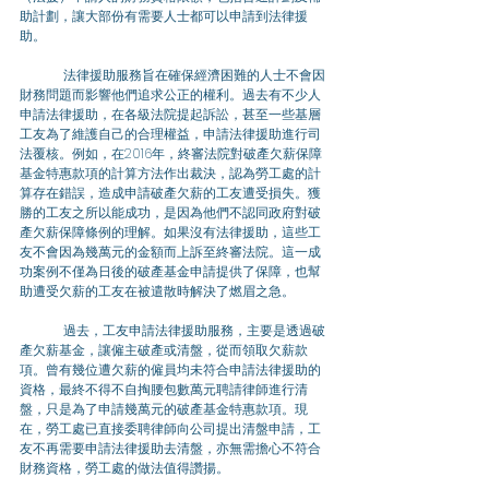
助計劃，讓大部份有需要人士都可以申請到法律援
助。 
	法律援助服務旨在確保經濟困難的人士不會因
財務問題而影響他們追求公正的權利。過去有不少人
申請法律援助，在各級法院提起訴訟，甚至一些基層
工友為了維護自己的合理權益，申請法律援助進行司
法覆核。例如，在2016年，終審法院對破產欠薪保障
基金特惠款項的計算方法作出裁決，認為勞工處的計
算存在錯誤，造成申請破產欠薪的工友遭受損失。獲
勝的工友之所以能成功，是因為他們不認同政府對破
產欠薪保障條例的理解。如果沒有法律援助，這些工
友不會因為幾萬元的金額而上訴至終審法院。這一成
功案例不僅為日後的破產基金申請提供了保障，也幫
助遭受欠薪的工友在被遣散時解決了燃眉之急。 
	過去，工友申請法律援助服務，主要是透過破
產欠薪基金，讓僱主破產或清盤，從而領取欠薪款
項。曾有幾位遭欠薪的僱員均未符合申請法律援助的
資格，最終不得不自掏腰包數萬元聘請律師進行清
盤，只是為了申請幾萬元的破產基金特惠款項。現
在，勞工處已直接委聘律師向公司提出清盤申請，工
友不再需要申請法律援助去清盤，亦無需擔心不符合
財務資格，勞工處的做法值得讚揚。 