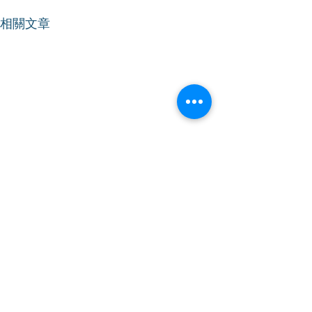
相關文章
【立法會會議】支持降低
【立法會會議】
烈酒稅
《2024年消防
物)(修訂)條例
2024年12月12日｜星期四｜上
2024年12月11日
午09時｜會議開始 林振昇議
午11時｜會議開始 林振昇議員