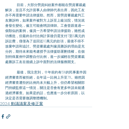
	目前，大部分勞資糾紛案件都能在勞資審裁處
解決，並且不允許當事人由律師代表出席，因此工友
亦不再需要申請法律援助。然而，當勞資審裁處判工
友勝訴時，如果案件被對方上訴至上級法院，情況就
會發生變化，僱主可能會聘請律師。工會曾跟進過一
個類似的案例，僱員一方希望申請法律援助，雖然成
功獲批，但最終自付比例計算後仍需支付7至8萬元的
訴訟費，僅僅為了追回近10萬元的款項，最後不得不
放棄申請和追討。勞資審裁處判僱員勝訴的理由是充
分的，期待未來能考慮授予法律援助署酌情權，在個
別特殊案例中調整自付比例，進一步減輕在勞資審裁
處勝訴工友在後續上訴中面對的法律服務開支。 
	最後，我注意到，十年前約有5%的民事案件因
經濟審查而被拒絕，去年這一比例上升至7%。雖然因
經濟審查遭拒的比例尚未大幅上升，但仍希望相關部
門持續監察這一情況，關注是否會有更多申請未能通
過經濟審查。如果是的話，也應進一步分析原因，以
決定是否需要微調整體機制。
2024 動議議案及修正案