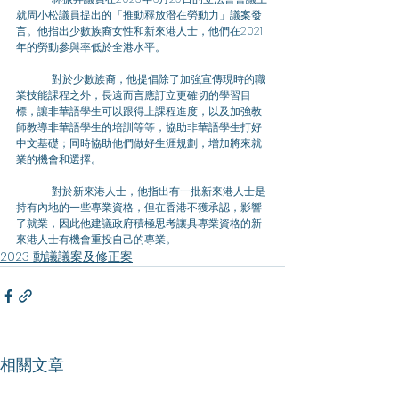
就周小松議員提出的「推動釋放潛在勞動力」議案發
言。他指出少數族裔女性和新來港人士，他們在2021
年的勞動參與率低於全港水平。
	對於少數族裔，他提倡除了加強宣傳現時的職
業技能課程之外，長遠而言應訂立更確切的學習目
標，讓非華語學生可以跟得上課程進度，以及加強教
師教導非華語學生的培訓等等，協助非華語學生打好
中文基礎；同時協助他們做好生涯規劃，增加將來就
業的機會和選擇。
	對於新來港人士，他指出有一批新來港人士是
持有內地的一些專業資格，但在香港不獲承認，影響
了就業，因此他建議政府積極思考讓具專業資格的新
來港人士有機會重投自己的專業。
2023 動議議案及修正案
相關文章