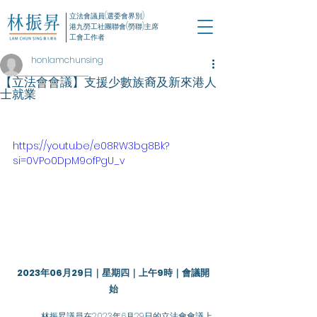
立法會議員(選委會界別)
港九勞工社團聯會(勞聯)主席
工會工作者
honlamchunsing
【立法會會議】支援少數族裔及新來港人
士就業
https://youtu.be/e08RW3bg8Bk?
si=0VPo0DpM9ofPgU_v
2023年06月29日｜星期四｜上午9時｜會議開
始
	林振昇議員在2023年6月29日的立法會會議上