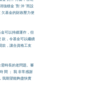
積金 “對 沖 ”而設
 欠基金的財政壓力便
貸 款，令基金可以繼續
貸款，讓合資格工友
間 ； 我 非常感謝
，我期望能夠盡快實