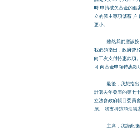
時 申請破欠基金的個
立的僱主專項儲蓄 户
更小。 
	雖然我們應該按照《破產欠薪保障條例》調整特惠款項上限及 商業登記費，讓破欠基金可以持續運作，但
我必須指出，政府曾於
向工友支付特惠款項
可 向基金申領特惠款
	最後，我想指出，只提升破欠基金特惠款項上限並不足夠，還 必須解決申請破欠基金需時長的老問題。審
計署去年發表的第七十
立法會政府帳目委員
施。 我支持這項決議
	主席，我謹此