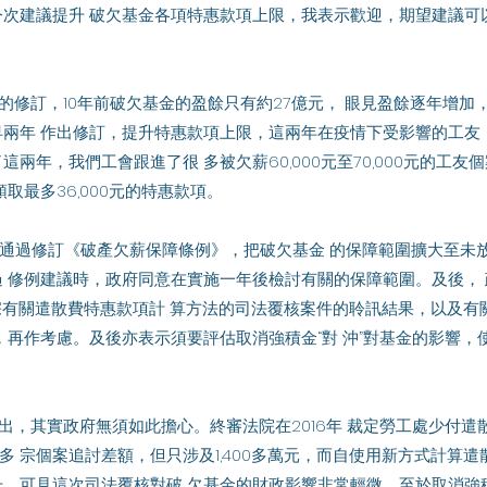
次建議提升 破欠基金各項特惠款項上限，我表示歡迎，期望建議可
兩年 作出修訂，提升特惠款項上限，這兩年在疫情下受影響的工友
兩年，我們工會跟進了很 多被欠薪60,000元至70,000元的工
取最多36,000元的特惠款項。 
 修例建議時，政府同意在實施一年後檢討有關的保障範圍。及後，
就 一宗有關遣散費特惠款項計 算方法的司法覆核案件的聆訊結果，以及
，再作考慮。及後亦表示須要評估取消強積金“對 沖”對基金的影響，
0多 宗個案追討差額，但只涉及1,400多萬元，而自使用新方式計算遣
，可見這次司法覆核對破 欠基金的財政影響非常輕微。至於取消強積