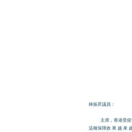
林振昇議員：
	主席，香港受疫情困擾兩年多，近年企業“執笠”、欠 薪等情況加劇，破欠基金成為不少工友的“救命草”，但
這種保障效 果 越 來