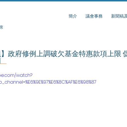
簡介
議會事務
新聞稿
席
】政府修例上調破欠基金特惠款項上限 
間
ube.com/watch?
b_channel=%E6%9E%97%E6%8C%AF%E6%98%87