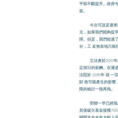
平卻不斷提升。政府今
益。 
	今次可說是遲來的修訂，10年前破欠基金的盈餘只有約27億元， 眼見盈餘逐年增加，至今已經超過60億
元，如果我們能夠提早
障。但是，我們錯過了這
分，工 友無奈地只能領
	立法會於2012年通過修訂《破產欠薪保障條例》，把破欠基金 的保障範圍擴大至未放年假的薪酬及未放法
定假日的薪酬。在通過
法院於 2016年 
財 政可能產生的影響
限的檢討一拖再拖。 
	勞聯一早已經指出，其實政府無須如此擔心。終審法院在2016年 裁定勞工處少付遣散費特惠款項給工人，
其後破欠基金接獲70
關開支亦未有大幅上升