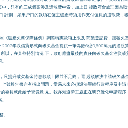
案中，只有約三成個案涉及遣散費申索，加上日 後政府會處理因為取消強
 口 計劃，如果户口的款項在僱主破產時須用作支付僱員的遣散費，破
 2002年以信貸形式向破欠基金提供一筆為數6億9,500萬元的過渡
。所以，在某些特別情況 下，政府應盡最後的責任向破欠基金注資或
項。
 七號報告書亦有指出問題，當局未來必須設法壓縮行政程序及申請 時 
會的委員就此給予寶貴意 見。我亦知道勞工處正在研究優化申請程序
案。
陳辭。