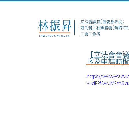
立法會議員(選委會界別)
港九勞工社團聯會(勞聯)主
工會工作者
【立法會會議
序及申請時
https://www.yout
v=dEPfSwuMEzA&a