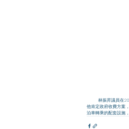
	林振昇議員在2023年6月28日的立法會會議就政府法案《2023年行車隧道(政府)(修訂)條例草案》發言。
他肯定政府收費方案
泊車轉乘的配套設施