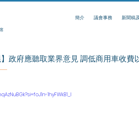
簡介
議會事務
新聞稿
席
】政府應聽取業界意見 調低商用車收費
-nqAzNuBGk?si=foJ1n-1hyFWkB1_l