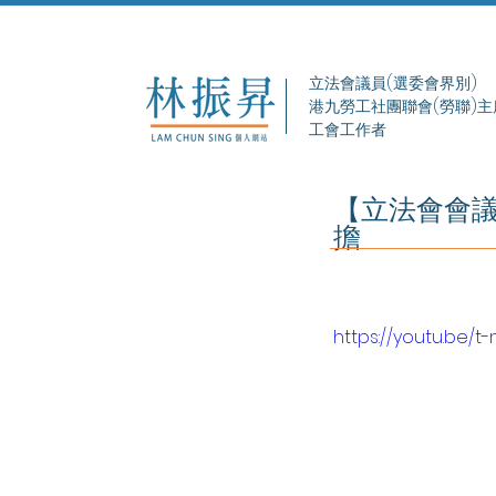
立法會議員(選委會界別)
港九勞工社團聯會(勞聯)主
工會工作者
【立法會會議
擔
https://youtu.be/t