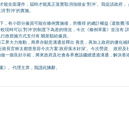
年 才能全面運作，屆時才能真正落實取消強積金“對沖”。我促請政府，
“對沖”的實施。 
) 較現時可以“對沖”的制度下為差的情況，今次《條例草案》並沒有 
行政措施方式支付有 關差額給僱員。 
勞工界大力推動，商界亦願意溝通並釋出 善意，再加上政府的優化補
行政長官林太都曾形容今次方案“政府落水好深”。今次勞資、 政府及
做一個良好示範，將來政府及社會各界應該繼續透過溝通，解決香港
草案》。代理主席，我謹此陳辭。