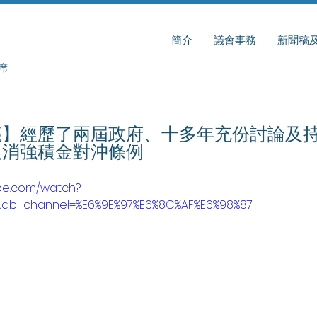
簡介
議會事務
新聞稿
席
】經歷了兩屆政府、十多年充份討論及持
取消強積金對沖條例
ube.com/watch?
b_channel=%E6%9E%97%E6%8C%AF%E6%98%87