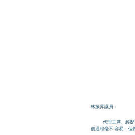
林振昇議員：
	代理主席。經歷了兩屆政府、10年充分討論及持續優 化，取消強積金“對沖”這項工程終於進入最後階段，整
個過程毫不 容易，但