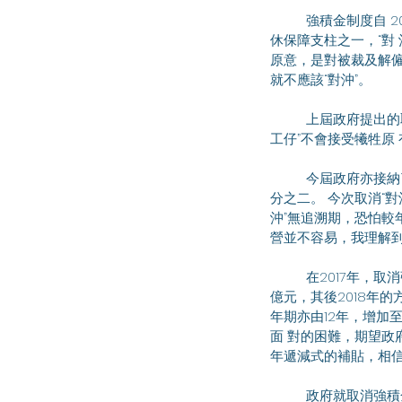
	強積金制度自 2000年實施，至今已經共超過 500億元的供款被 “對沖”，強積金作為世界銀行建議的五條退
休保障支柱之一，“對
原意，是對被裁及解僱
就不應該“對沖”。
	上屆政府提出的取消“對沖”方案，建議把遣散費和長期服務金 的計算比率降低至僱員月薪的二分之一，“打
工仔”不會接受犧牲原
	今屆政府亦接納了勞工 界意見，把《僱傭條例》下的遣散費和長期服務金的計算比率維持 在僱員月薪的三
分之二。 今次取消“
沖”無追溯期，恐怕較
營並不容易，我理解到
	在2017年，取消強積金“對沖”的企業補貼計劃最開初構思補貼 額為79億元，至當年公開方案已經增加至172
億元，其後2018年的
年期亦由12年，增加
面 對的困難，期望政
年遞減式的補貼，相信
	政府就取消強積金“對沖”會推出專項儲蓄户口計劃，這項計劃 要配合“積金易”電子平台一同使用，不過，平