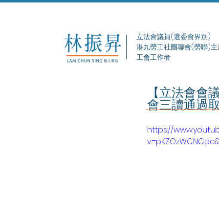
立法會議員(選委會界別)
港九勞工社團聯會(勞聯)主
工會工作者
【立法會會議
會三讀通過
https://www.yout
v=pKZOzWCNCpc&a