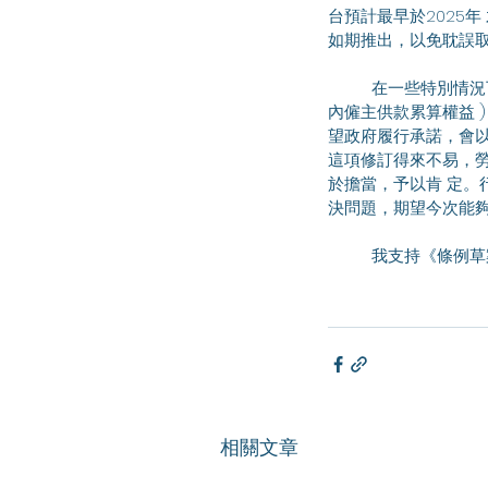
台預計最早於2025
如期推出，以免耽誤取消
	在一些特別情況下，有小部分僱員可能在條例實施後，所獲得 的總計權益 (遣散費/長服金連同強積金户口
內僱主供款累算權益 
望政府履行承諾，會以
這項修訂得來不易，
於擔當，予以肯 定。
決問題，期望今次能夠
	我支持《條例
相關文章