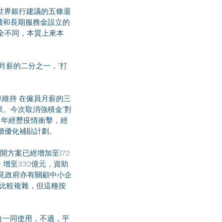
費和長期服務金設立的
全不同，本質上來本 
果。今次取消強積金“對
 年經歷疫情衝擊，經
續優化補貼計劃。 
 增至332億元，資助
可見政府亦有關顧中小企
案比較複雜，但這種按