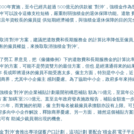
 沖”可以說令這條支柱短樁，嚴重削弱強積金的退休保障功能。遣散 
且年資較長的僱員提 供短期經濟補償，與強積金退休保障的目的完
 有的僱員權益，來換取取消強積金“對沖”。
對沖”的方案，可能不是勞資雙方的最佳方案，但也 是經溝通得來的結
年 長或即將退休的僱員不能受惠太多。僱主方面，特別是中小企，近
商界，尤其中小企僱主 感到憂慮。為了協助中小企，政府多年來持
方 案“加碼”至293億元。直至去年政府發表施政報告，補貼金額進一步
至25年，而實施的初期，僱 主對每名被裁僱員承擔額亦設有上限。
府多向中小企作解說，釋除商界憂慮。另一方面， 雖然這個補貼方
可有 助減少裁員潮出現的機會。 