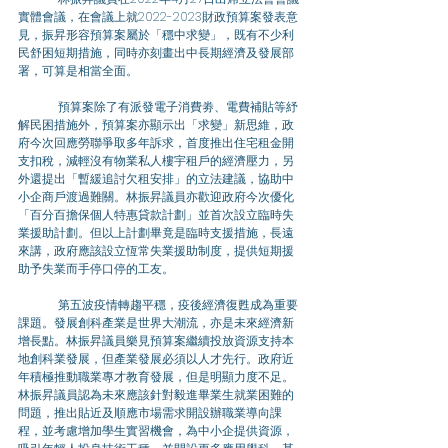
實體會議，在會議上就
2022-2023
財政預算案發表意
見，振昇形容預算案屬於「穩中求變」，既有不少利
民舒困短期措施，同時亦刻畫出中長期經濟及發展部
署，可算是相當全面。
	預算案除了有派發電子消費劵、電費補貼等紓
解民困措施外，預算案亦顯示出「求變」新思維，政
府今次回應勞聯爭取多年訴求，首度推出住宅租金開
支扣稅，減輕沒有物業私人樓宇租戶的經濟壓力，另
外還提出「暫緩追討欠租安排」的立法建議，協助中
小企商戶渡過難關。林振昇議員亦歡迎政府今次優化
「百分百擔保個人特惠貸款計劃」並首次設立臨時失
業援助計劃。但以上計劃畢竟是臨時支援措施，長遠
來講，政府應該設立恆常失業援助制度，提供短期援
助予失業而手停口停的工友。
	第五波疫情轉趨平穩，疫後經濟復甦成為重要
課題。發展創科產業是世界大潮流，亦是未來經濟新
增長點。林振昇議員樂見預算案繼續投放資源支持本
地創科業發展，但產業發展必須以人才先行。政府近
年積極推動職業專才教育發展，但是明顯力度不足。
林振昇議員認為未來應該針對毅進畢業生就業困難的
問題，推出貼近及順應市場需求開設辦職業導向課
程，並考慮增加學生實習機會，為中小企提供資源，