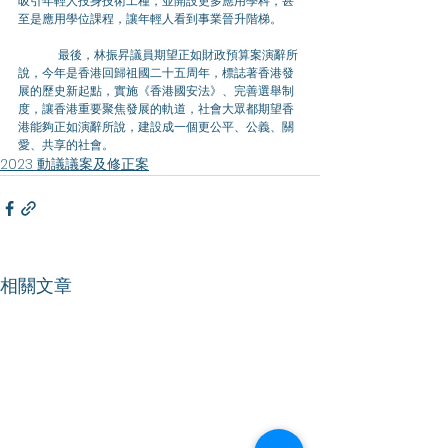
吸引年輕人投身技術工種，並開設更多應用學科，甚
至是應用學位課程，讓年輕人看到事業晉升階梯。
	最後，林振昇議員期望正如財政預算案演辭所
說，今年是香港回歸祖國二十五周年，標誌著香港發
展的歷史新起點，實施《香港國安法》、完善選舉制
度，讓香港重要聚焦發展的軌道，社會大眾都期望香
港能夠正如演辭所說，建設成一個更公平、公義、關
愛、共享的社會。
2023 動議議案及修正案
相關文章