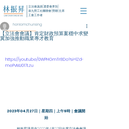
立法會議員(選委會界別)
港九勞工社團聯會(勞聯)主席
工會工作者
honlamchunsing
【立法會會議】肯定財政預算案穩中求變
冀加強推動職業專才教育
https://youtu.be/0WPHGmTr8Do?si=lZd-
mePvMJ017Lzu
2023年04月27日｜星期四｜上午9時｜會議開
始
	林振昇議員在2022年4月27日出席立法會會議