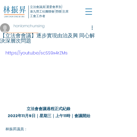
立法會議員(選委會界別)
港九勞工社團聯會(勞聯)主席
工會工作者
honlamchunsing
【立法會會議】逐步實現由治及興 同心解
決深層次問題
https://youtu.be/scSS9x4rZMs
立法會會議過程正式紀錄 
2022年11月9日｜星期三｜上午11時｜會議開始
林振昇議員：