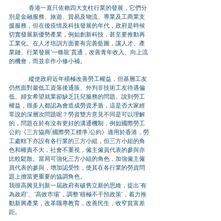
 	香港一直只依賴四大支柱行業的發展，它們分
別是金融服務、旅遊、貿易及物流、專業及工商業支
援服務，但在後疫情及科技發展的年代，政府是時候
切實發展新優勢產業，例如創新科技，甚至要推動再
工業化。在人才培訓方面要有完善藍圖，讓人才、產
業鏈、行業發展“一條龍”貫通，改善青年收入、向上流
的機會，而並非作小修小補。
	縱使政府近年積極改善勞工權益，但基層工友
仍然面對最低工資落後通脹、外判非技術工友待遇偏
低、婦女希望就業卻缺乏託兒服務的問題。說到勞工
權益，很多人都認為會造成勞資矛盾，這是否大家經
常說的深層次問題呢？勞資雙方意見不同是可以理解
的，問題在於有沒有更好的溝通機制，例如國際勞工
公約《三方協商(國際勞工標準)公約》適用於香港，勞
工處轄下亦設有各行業的三方小組，但三方小組的角
色和權責不大，社會不重視，僱主僱員代表的參與亦
比較鬆散。當局可強化三方小組的角色，加強僱主僱
員代表的參與，增加認受性，使其在各行業的勞資問
題上擔當更重要的協調角色。
我很高興見到新一屆政府有破舊立新的思維，提出“有
為政府”、“高效市場”，調整“積極不干預政策”，着力推
動新興產業，改革職專教育，改善民生，收窄貧富差
距。