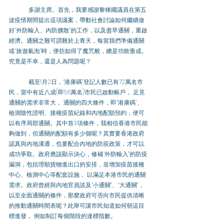
多謝主席。首先，我要感謝黎棟國議員在第五
波疫情期間提出這項議案，帶動社會討論如何繼續做
好“外防輸入、內防擴散”的工作，以及盡早通關，重啟
經濟。通關之難可謂難於上青天，每當我們準備通關
或“旅遊氣泡”時，便彷如得了魔咒般，總是功敗垂成。
究竟是不幸，還是人為問題呢？
截至1月2日，“港康碼”登記人數已有72萬名市
民，當中有近八成(即56萬名)市民已啟動帳戶， 足見
通關的需求非常大， 通關的四大條件，即“港康碼”、
檢測陰性證明、接種疫苗紀錄和內地配額預約，便可
以有序局部通關。其中首3項條件，我相信香港市民能
夠做到，但通關的配額有多少個呢？其實要香港政府
認真與內地溝通，也要配合內地的防疫政策，才可以
成功爭取。政府應該顯示決心，修補“外防輸入”的防疫
漏洞，包括理順貨物進出口的安排，並增加疫苗接種
中心、檢測中心等配套設施， 以滿足本港市民的通關
需求。政府曾經與內地官員談及“小通關”、“大通關”， 
以至全面通關的條件，那麼政府可否向市民提供清晰
的推動通關時間表呢？此舉可讓市民知道如何朝這目
標進發， 例如制訂每個階段的達標指數。