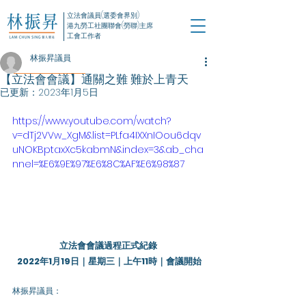
立法會議員(選委會界別)
港九勞工社團聯會(勞聯)主席
工會工作者
林振昇議員
【立法會會議】通關之難 難於上青天
已更新：
2023年1月5日
https://www.youtube.com/watch?
v=dTj2VVw_XgM&list=PLfa4IXXnIOou6dqv
uNOKBptaxXc5kabmN&index=3&ab_cha
nnel=%E6%9E%97%E6%8C%AF%E6%98%87
立法會會議過程正式紀錄 
2022年1月19日｜星期三｜上午11時｜會議開始
林振昇議員：