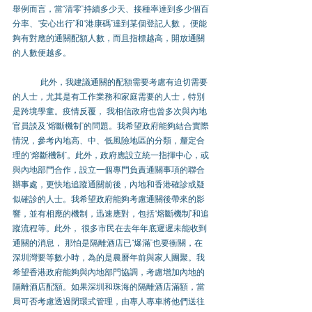
舉例而言，當“清零”持續多少天、接種率達到多少個百
分率、“安心出行”和“港康碼”達到某個登記人數， 便能
夠有對應的通關配額人數，而且指標越高，開放通關
的人數便越多。
此外，我建議通關的配額需要考慮有迫切需要
的人士，尤其是有工作業務和家庭需要的人士，特別
是跨境學童。疫情反覆， 我相信政府也曾多次與內地
官員談及“熔斷機制”的問題。我希望政府能夠結合實際
情況，參考內地高、中、低風險地區的分類，釐定合
理的“熔斷機制”。此外，政府應設立統一指揮中心，或
與內地部門合作，設立一個專門負責通關事項的聯合
辦事處，更快地追蹤通關前後，內地和香港確診或疑
似確診的人士。我希望政府能夠考慮通關後帶來的影
響，並有相應的機制，迅速應對，包括“熔斷機制”和追
蹤流程等。此外， 很多市民在去年年底遲遲未能收到
通關的消息， 那怕是隔離酒店已“爆滿”也要衝關，在
深圳灣要等數小時，為的是農曆年前與家人團聚。我
希望香港政府能夠與內地部門協調，考慮增加內地的
隔離酒店配額。如果深圳和珠海的隔離酒店滿額，當
局可否考慮透過閉環式管理，由專人專車將他們送往