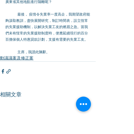
廣東省其他地點進行隔離呢？
最後， 疫情令失業率一度高企，我期望政府能
夠汲取教訓，盡快展開研究，制訂時間表，設立恆常
的失業援助機制，以解決失業工友的燃眉之急。當我
們未有恆常的失業援助制度時，便應延續現行的百分
百擔保個人特惠貸款計劃，支援有需要的失業工友。
主席，我謹此陳辭。
動議議案及修正案
相關文章