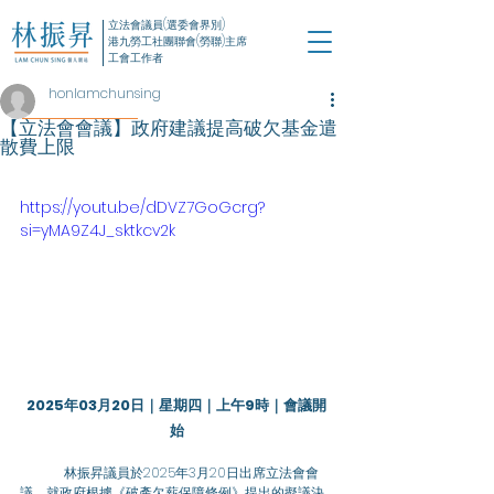
立法會議員(選委會界別)
港九勞工社團聯會(勞聯)主席
工會工作者
honlamchunsing
【立法會會議】政府建議提高破欠基金遣
散費上限
https://youtu.be/dDVZ7GoGcrg?
si=yMA9Z4J_sktkcv2k
2025年03月20日｜星期四｜上午9時｜會議開
始
	林振昇議員於2025年3月20日出席立法會會
議，就政府根據《破產欠薪保障條例》提出的擬議決