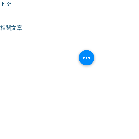
相關文章
【立法會會議】加強打擊
【立法會會議】
非法勞工 保障本地工友就
報告》致謝議案
業