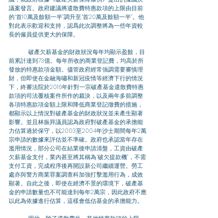
議案發言。政府建議將遣散費特惠款項的上限由目前
的“首10萬及餘額一半”調升至“首20萬及餘額一半”。他
對此表示歡迎和支持，認爲此次調整將為一些年資較
長的僱員提供更大的保障。
	破產欠薪基金的財政狀況每年均顯示盈餘，目
前累計達到73億。每年所收的商業登記費，均高於所
發放的特惠款項金額。儘管政府經常強調需要審慎理
財，但即使在金融海嘯和新冠疫情等經濟下行的情況
下，終審法院於2016年針對一宗破產基金遣散費特惠
款項的司法覆核案件所作的裁決，以及兩年多前調整
各項特惠款項金額上限和降低商業登記徵費的措施，
都顯示以上情況對破產基金的財政狀況並未產生顯著
影響。並且林振㫒議員認為政府對破產基金的承擔能
力估算過於保守，以2003至2004年沙士期間每年2萬
宗申請的數據來評估並不準確。政府也承認當年存在
濫用情況，部分公司在結業後申請清盤，工資由破產
欠薪基金支付，業內甚至將其稱為“破欠提款機”，不需
支付工資，完成程序後再開設新公司繼續運營。勞工
處亦與警方商業罪案調查科加強打擊濫用行為，成效
顯著。自此之後，即使在經濟不景的環境下，破產基
金的申請數量也不可能達到每年2萬宗，因此政府不應
以此為依據進行估算，這樣會低估基金的承擔能力。