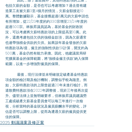
	因此，除了遣散費外，其他特惠款項的上限，
包括欠薪的金額，是否也可以考慮增加？過去曾有建
造業工友被欠薪3至4個月的情況，欠薪金額接近10
萬。整體數據顯示，基金接獲超過8萬元的欠薪申請也
有所增加，從22/23年度的約330宗增至23/24年度的
超過500宗。林振昇議員認為，基於基金的財政狀
況，可以考慮將欠薪特惠款項的上限提高至10萬。此
外，還應考慮包括欠供的強積金款項，因為欠薪通常
也連帶強積金供款的欠供。如果該年基金發放的欠薪
特惠款項為1億，僱主的強制性供款5%計算，開支約為
500萬，基金仍然有能力承擔。因此，他建議當局研
究擴展基金的保障範圍，將“強積金僱主供款”納入保障
範圍，以進一步增強對僱員的保障。
	最後，現行法律並未明確規定破產基金特惠款
項金額的檢討期及檢討機制，調整似乎較為隨意。例
如，欠薪特惠款項的上限曾超過20年未進行檢討，而
遣散費特惠款項在2022年調整後，現於三年後再次提
升。儘管法律上並無明確要求，但林振昇議員建議勞
工處或破產欠薪基金委員會可以每三年進行一次檢
視，分析當時的基金狀況及僱員薪酬水平的變化，評
估是否可以調整上限，從而為遭遇欠薪的僱員提供更
佳的保障。
2025 動議議案及修正案