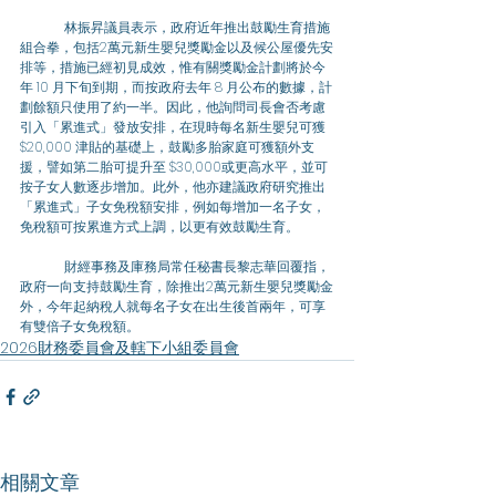
	林振昇議員表示，政府近年推出鼓勵生育措施
組合拳，包括2萬元新生嬰兒獎勵金以及候公屋優先安
排等，措施已經初見成效，惟有關獎勵金計劃將於今
年 10 月下旬到期，而按政府去年 8 月公布的數據，計
劃餘額只使用了約一半。因此，他詢問司長會否考慮
引入「累進式」發放安排，在現時每名新生嬰兒可獲 
$20,000 津貼的基礎上，鼓勵多胎家庭可獲額外支
援，譬如第二胎可提升至 $30,000或更高水平，並可
按子女人數逐步增加。此外，他亦建議政府研究推出
「累進式」子女免稅額安排，例如每增加一名子女，
免稅額可按累進方式上調，以更有效鼓勵生育。
	財經事務及庫務局常任秘書長黎志華回覆指，
政府一向支持鼓勵生育，除推出2萬元新生嬰兒獎勵金
外，今年起納稅人就每名子女在出生後首兩年，可享
有雙倍子女免稅額。
2026財務委員會及轄下小組委員會
相關文章