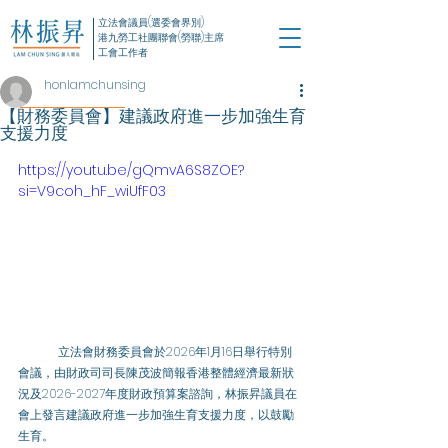
立法會議員(選委會界別)
港九勞工社團聯會(勞聯)主席
工會工作者
honlamchunsing
【財務委員會】建議政府進一步加強生育
支援力度
https://youtu.be/gQmvA6S8ZOE?
si=V9coh_hF_wiUfF03
	立法會財務委員會於2026年1月16日舉行特別
會議，由財政司司長陳茂波簡報香港整體經濟最新狀
況及2026-2027年度財政預算案諮詢，林振昇議員在
會上發言建議政府進一步加強生育支援力度，以鼓勵
生育。