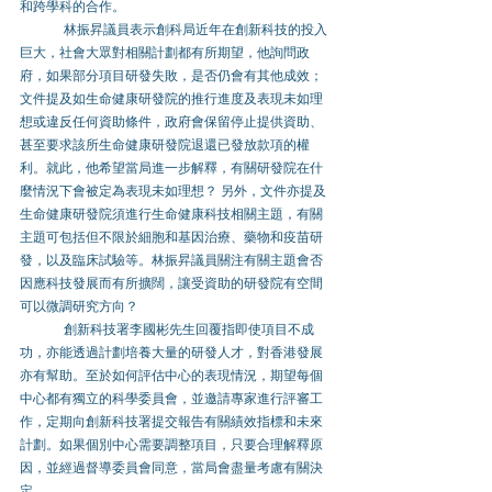
和跨學科的合作。 
	林振昇議員表示創科局近年在創新科技的投入
巨大，社會大眾對相關計劃都有所期望，他詢問政
府，如果部分項目研發失敗，是否仍會有其他成效；
文件提及如生命健康研發院的推行進度及表現未如理
想或違反任何資助條件，政府會保留停止提供資助、
甚至要求該所生命健康研發院退還已發放款項的權
利。就此，他希望當局進一步解釋，有關研發院在什
麼情況下會被定為表現未如理想？ 另外，文件亦提及
生命健康研發院須進行生命健康科技相關主題，有關
主題可包括但不限於細胞和基因治療、藥物和疫苗研
發，以及臨床試驗等。林振昇議員關注有關主題會否
因應科技發展而有所擴闊，讓受資助的研發院有空間
可以微調研究方向？ 
創新科技署李國彬先生回覆指即使項目不成
功，亦能透過計劃培養大量的研發人才，對香港發展
亦有幫助。至於如何評估中心的表現情況，期望每個
中心都有獨立的科學委員會，並邀請專家進行評審工
作，定期向創新科技署提交報告有關績效指標和未來
計劃。如果個別中心需要調整項目，只要合理解釋原
因，並經過督導委員會同意，當局會盡量考慮有關決
定。