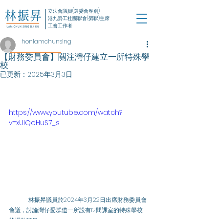
立法會議員(選委會界別)
港九勞工社團聯會(勞聯)主席
工會工作者
honlamchunsing
【財務委員會】關注灣仔建立一所特殊學
校
已更新：
2025年3月3日
https://www.youtube.com/watch?
v=xUlQeHuS7_s
	林振昇議員於2024年3月22日出席財務委員會
會議，討論灣仔愛群道一所設有12間課室的特殊學校