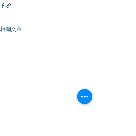
相關文章
【財務委員會】關注
【財務委員會】
2024-25年度司法人員薪
取消強積金『對