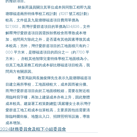
的撥款項目。 
	林振昇議員關注其單位成本與同類工程即九龍
塘聯福道兩所特殊學校工程計劃（112ET 號工程計劃）
較高，文件提及九龍塘聯福道項目費用單價為
$27,663，而灣仔愛群道項目的單價為$34,836，文件
解釋灣仔愛群道項目因需拆卸舊校舍而導致成本增
加，他問局方除此之外，是否還有其他因素導致其成
本較高；另外，灣仔愛群道項目的工地面積只有約 2 
000 平方米，是聯福道項目的四分之一（約7700 平
方米）， 亦較其他智障兒童特殊學校工地面積為小。
但其工地及渠務工程的成本卻比聯福道項目較高，我
問局方有關原因。 
	教育局副局長施俊輝先生表示九龍塘聯福道項
目建立兩所學校，工地面積較大，成本因而被分攤。
而灣仔愛群道項目由於工地面積較細，需要在附近租
用臨時寫字樓，再加上建築成本亦有上升，因此整體
成本較高。建築署工程策劃總監1馮紫珊女士表示灣仔
愛群道工地工程成本估算較高，主要原因包括需要清
除臨時圍街板、地盤出入口、招牌照明等設施，導致
成本增加。
2024財務委員會及轄下小組委員會