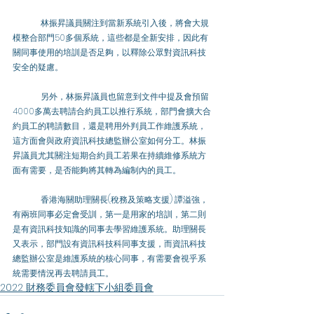
	林振昇議員關注到當新系統引入後，將會大規
模整合部門50多個系統，這些都是全新安排，因此有
關同事使用的培訓是否足夠，以釋除公眾對資訊科技
安全的疑慮。
	另外，林振昇議員也留意到文件中提及會預留
4000多萬去聘請合約員工以推行系統，部門會擴大合
約員工的聘請數目，還是聘用外判員工作維護系統，
這方面會與政府資訊科技總監辦公室如何分工。林振
昇議員尤其關注短期合約員工若果在持續維修系統方
面有需要，是否能夠將其轉為編制內的員工。
	香港海關助理關長(稅務及策略支援) 譚溢強，
有兩班同事必定會受訓，第一是用家的培訓，第二則
是有資訊科技知識的同事去學習維護系統。助理關長
又表示，部門設有資訊科技科同事支援，而資訊科技
總監辦公室是維護系統的核心同事，有需要會視乎系
統需要情況再去聘請員工。
2022 財務委員會發轄下小組委員會