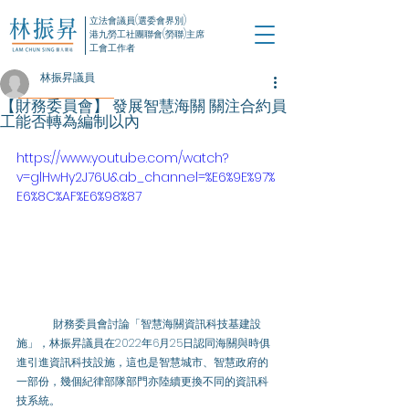
立法會議員(選委會界別)
港九勞工社團聯會(勞聯)主席
工會工作者
林振昇議員
【財務委員會】 發展智慧海關 關注合約員
工能否轉為編制以內
https://www.youtube.com/watch?
v=glHwHy2J76U&ab_channel=%E6%9E%97%
E6%8C%AF%E6%98%87
	財務委員會討論「智慧海關資訊科技基建設
施」，林振昇議員在2022年6月25日認同海關與時俱
進引進資訊科技設施，這也是智慧城市、智慧政府的
一部份，幾個紀律部隊部門亦陸續更換不同的資訊科
技系統。