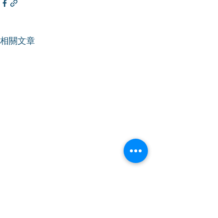
相關文章
【財務委員會】 促當局檢
【財務委員會】
視及優化智慧監獄推行 以
化破欠基金申請
提升運作效率及加強資訊
密閉空間職安巡