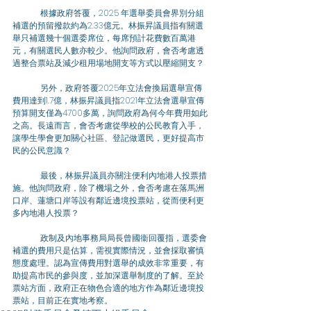
	根據政府答覆，2025 年選舉委員會界別分組
補選的預留撥款約為2.33億元。林振昇議員指有關選
舉只補選幾十個選委席位，每席預計花費數百萬港
元，有關選民人數亦較少。他詢問政府，會否考慮透
過整合票站及減少租用場地開支等方式以壓縮開支？
	另外，政府答覆2025年立法會換屆選舉宣傳
費用達到1.7億，林振昇議員指2021年立法會選舉宣傳
預算開支僅為4700多萬，詢問政府為何今年費用如此
之高。長遠而言，會否考慮從學校的公民教育入手，
讓學生學會更加關心社區、登記做選民，更好提高市
民的公民意識？
	最後，林振昇議員亦關注便利內地港人投票措
施。他詢問政府，除了機場之外，會否考慮在落馬洲
口岸、蓮塘口岸等設有鄰近邊境投票站，從而便利更
多內地港人投票？
	政制及內地事務局局長曾國衞回覆指，選委會
補選的費用只是估算，需視實際情況，並會採取審慎
態度處理。認為宣傳費用對選舉的成效非常重要，有
助提高市民的參與度，並加深選舉制度的了解。至於
票站方面，政府正在物色合適的地方作為鄰近邊境投
票站，目前正在實地考察。