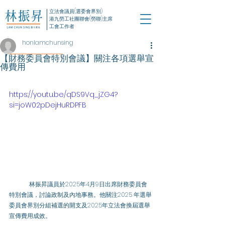
立法會議員(選委會界別)
港九勞工社團聯會(勞聯)主席
工會工作者
honlamchunsing
【財務委員會特別會議】關注各項選舉宣
傳費用
https://youtu.be/qDS9Vq_jZG4?
si=joW02pDejHuRDPFB
	林振昇議員於2025年4月9日出席財務委員會
特別會議，討論政制及內地事務。他關注2025 年選舉
委員會界別分組補選的開支及2025年立法會換屆選舉
宣傳費用成效。