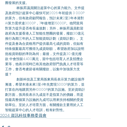
圈發展的支援。 
	林振昇議員關注超算中心的算力能力。文件提
及政府預計超算中心最快可於2026 年初提供 3 000P
的算力，但有政府顧問報告，預計未來2至3年本港對
AI算力需求達3000P，7年後增至15000P。他問當局
對算力提升是否有長遠規劃；另外，林振昇議員歡迎
政府為支援香港人工智能生態圈的發展，撥款30億元
推行為期三年的人工智能資助計劃（資助計劃）。文
件提及會為合資格用戶提供最高七成的資助，但如有
特殊個案最高可獲得九成資助額 ，希望政府加以說明
批核資助額的準則為何；最後，文件提及30 億元撥
款 中會預留4,400萬元，當中包括培育人才及招攬企
業等，他表示現時已有其他政府部門負責人才培育等
工作，會否考慮節省有關撥款，以集中加強算力支
援？ 
	創新科技及工業局孫東局長表示算力建設循序
漸進，希望本港未來3至4年先實現5000P的算力，並
打算在內地購買另外10000P的算力設施。至於資助計
劃方面，孫局長表示九成並不是指算力的價錢，而是
指最高整個算力設施的九成可以用來扶持相關的受資
助單位。至於人才培育方面，有關撥款主要用於人工
智能超算中心的人才培訓，較有針對性。
2024 資訊科技事務委員會