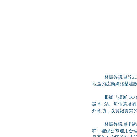
	林振昇議員於2025年2月10日出席資訊科技事務委員會會議，討論政府計劃透過資助加快擴展鄉郊及偏遠
地區的流動網絡基建
	根據「擴展 5G 網絡 至鄉郊及偏遠地區資助計劃」，本港所有持牌流動網絡營辦商均可參加計劃，用於建
設基	站。每個選址的基站項目資助上限為 200 萬元 ，涉及較複雜工程的基站項目可獲得不多於 200 萬元的額
外資助，以實報實銷
	林振昇議員指網絡營辦商應有能力承擔相關費用，關注政府如何釐定資助金額的上限，希望政府加以解
釋，確保公帑運用合