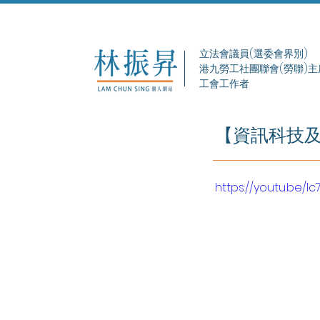
立法會議員(選委會界別)
港九勞工社團聯會(勞聯)主
工會工作者
【資訊科技
https://youtu.be/