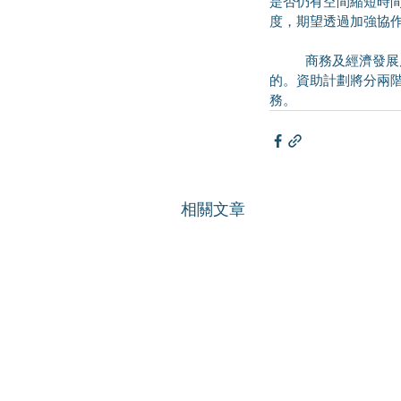
是否仍有空間縮短時
度，期望透過加強協
	商務及經濟發展局副局長陳百里博士副局長回覆根據網絡營辦商的參與度，認為現在的資助上限是合理
的。資助計劃將分兩階
務。
相關文章