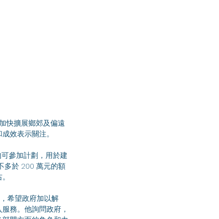
和成效表示關注。
右。
入服務。他詢問政府，