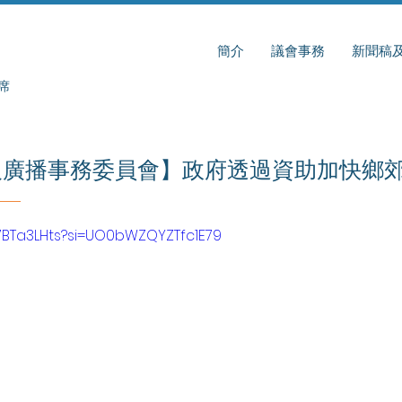
簡介
議會事務
新聞稿
席
及廣播事務委員會】政府透過資助加快鄉
lc7BTa3LHts?si=UO0bWZQYZTfc1E79