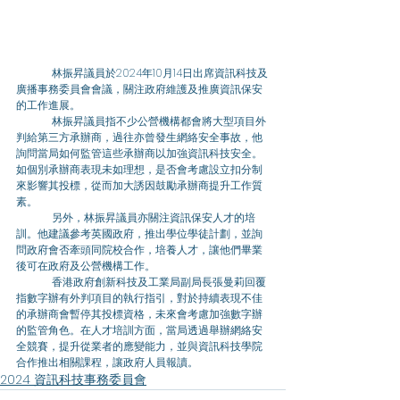
	林振昇議員於2024年10月14日出席資訊科技及
廣播事務委員會會議，關注政府維護及推廣資訊保安
的工作進展。 
	林振昇議員指不少公營機構都會將大型項目外
判給第三方承辦商，過往亦曾發生網絡安全事故，他
詢問當局如何監管這些承辦商以加強資訊科技安全。
如個別承辦商表現未如理想，是否會考慮設立扣分制
來影響其投標，從而加大誘因鼓勵承辦商提升工作質
素。 
	另外，林振昇議員亦關注資訊保安人才的培
訓。他建議參考英國政府，推出學位學徒計劃，並詢
問政府會否牽頭同院校合作，培養人才，讓他們畢業
後可在政府及公營機構工作。 
	香港政府創新科技及工業局副局長張曼莉回覆
指數字辦有外判項目的執行指引，對於持續表現不佳
的承辦商會暫停其投標資格，未來會考慮加強數字辦
的監管角色。在人才培訓方面，當局透過舉辦網絡安
全競賽，提升從業者的應變能力，並與資訊科技學院
合作推出相關課程，讓政府人員報讀。
2024 資訊科技事務委員會