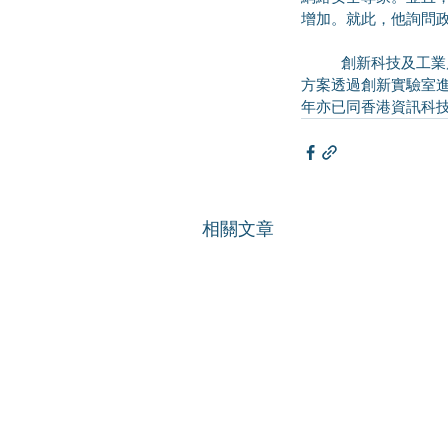
增加。就此，他詢問
	創新科技及工業局副局長張曼莉回覆創新實驗室有助促進政府部門和科創業界合作，目前，已有超過140個
方案透過創新實驗室
年亦已同香港資訊科
相關文章