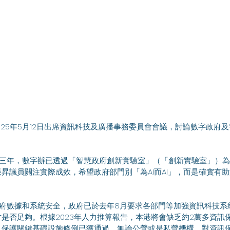
昇議員關注實際成效，希望政府部門別「為AI而AI」，而是確實有
是否足夠。根據2023年人力推算報告，本港將會缺乏約2萬多資訊
，保護關鍵基礎設施條例已獲通過，無論公營或是私營機構，對資訊