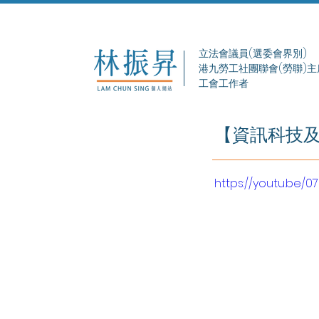
立法會議員(選委會界別)
港九勞工社團聯會(勞聯)主
工會工作者
【資訊科技
https://youtu.be/