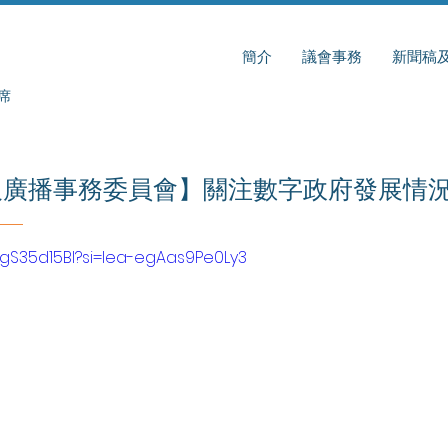
簡介
議會事務
新聞稿
席
及廣播事務委員會】關注數字政府發展情
07gS35d15BI?si=lea-egAas9Pe0Ly3