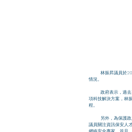
	林振昇議員於2025年5月12日出席資訊科技及廣播事務委員會會議，討論數字政府及智慧城市發展的最新
情況。
	政府表示，過去三年，數字辦已透過「智慧政府創新實驗室」（「創新實驗室」）為20多個部門配對70餘
項科技解決方案，林振
程。
	另外，為保護政府數據和系統安全，政府已於去年8月要求各部門等加強資訊科技系統管治和保安，林振昇
議員關注資訊保安人才
網絡安全專家。並且