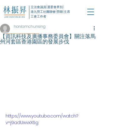
立法會議員(選委會界別)
港九勞工社團聯會(勞聯)主席
工會工作者
honlamchunsing
【資訊科技及廣播事務委員會】關注落馬
州河套區香港園區的發展步伐
https://www.youtube.com/watch?
v=j9adUxwxX6g