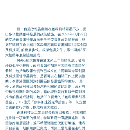
	新一份施政報告繼續在創科範疇著墨不少，︀提
出多項推動創科發展的政策措施。在2024年10月29日
的立法會資訊科技及廣播事務委員會政策簡報會，︀林
振昇議員在會上關注落馬州河套區香港園區 (港深創新
及科技園) 的發展步伐。根據會議文件，︀第一期首3座
大樓將年底起陸續落成，
	另外5座大樓亦會於未來五年陸續落成，發展
步伐似乎仍較慢，︀政府會如何加速河套區香港園區的
發展，包括施政報告提到已成立的「河套區港深創新
及科技園督導委員會」是否可以在相關工作上提供協
助，︀令香港園區與深圳園區的發展協調得更好。 另
外，過去政府推出各類創科相關的資助計劃，政府有
否檢視有關計劃的成效，藉此能夠就施政報告提到將
推出的措施或計劃，包括 100 億元的「創科產業引導
基金」、1.8 億元「創科加速器先導計劃」等，制定更
合適的推行方案，以取得更大效益。 
	創新科技及工業局局長孫東回覆指，︀河套園區
是香港一項重要的發展，特區政府一直謹慎處理，希
望做好頂層設計，並不希望隨隨便便把它填滿。他表
示目前第一期的規劃已完成，而第二階段還在進行討