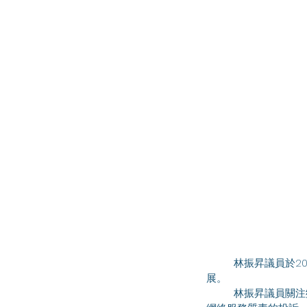
	林振昇議員於2024年5月13日出席資訊科技及廣播事務委員會會議，討論有關 5G 發展的新措施及最新進
展。 
	林振昇議員關注鄉郊及偏遠地區5G覆蓋率進度。根據政府資料顯示，通訊辦於過去三年接獲有關5G流動