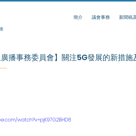
簡介
議會事務
新聞稿
席
廣播事務委員會】關注5G發展的新措施
ube.com/watch?v=pjK97G2BHD8