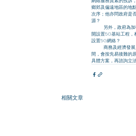
網絡服務質素的投訴，
鄉郊及偏遠地區的地
次序；他亦問政府是
源？ 
	另外，政府為加強大型公眾活動場地的5G網絡容量，已在中環海濱活動空間、香港體育館和啟德體育園展
開設置5G基站工程，
設置5G網絡？ 
	商務及經濟發展局副局長陳百里博士回覆指鄉郊及偏遠地區網絡覆蓋率整體估算約八成，有一定進步空
間，會按先易後難的
具體方案，再諮詢立
相關文章