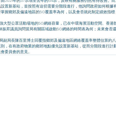
由2021年的37宗增至去年的64宗，反映有關服務仍然有待改善。
點設置新基站，並按照有迫切需要分階段進行，他詢問政府如何根據
否掌握鄉郊及偏遠地區的5G覆蓋率為何，以及會否就此制定績效指標
林振昇議員詢問當局有關區域啟動5G網絡的時間表為何；未來會否
原則，在有政府物業的鄉郊地點優先設置新基站，從而分階段進行計
法會委員會的意見。