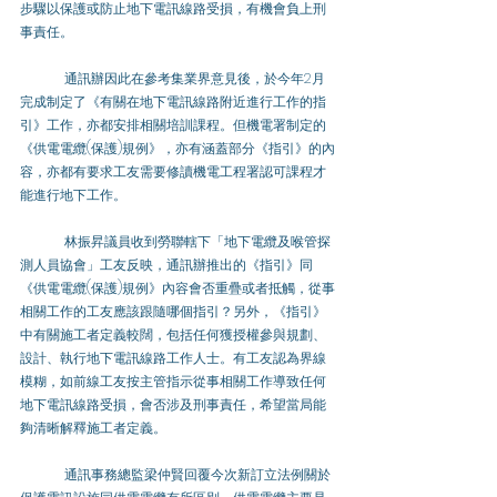
步驟以保護或防止地下電訊線路受損，有機會負上刑
事責任。
	通訊辦因此在參考集業界意見後，於今年2月
完成制定了《有關在地下電訊線路附近進行工作的指
引》工作，亦都安排相關培訓課程。但機電署制定的
《供電電纜(保護)規例》，亦有涵蓋部分《指引》的內
容，亦都有要求工友需要修讀機電工程署認可課程才
能進行地下工作。
	林振昇議員收到勞聯轄下「地下電纜及喉管探
測人員協會」工友反映，通訊辦推出的《指引》同
《供電電纜(保護)規例》內容會否重疊或者抵觸，從事
相關工作的工友應該跟隨哪個指引？另外，《指引》
中有關施工者定義較闊，包括任何獲授權參與規劃、
設計、執行地下電訊線路工作人士。有工友認為界線
模糊，如前線工友按主管指示從事相關工作導致任何
地下電訊線路受損，會否涉及刑事責任，希望當局能
夠清晰解釋施工者定義。
	通訊事務總監梁仲賢回覆今次新訂立法例關於