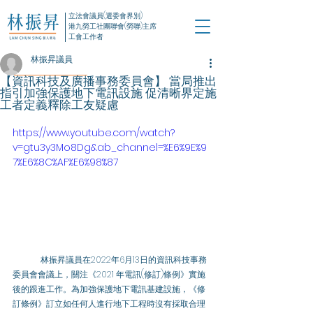
立法會議員(選委會界別)
港九勞工社團聯會(勞聯)主席
工會工作者
林振昇議員
【資訊科技及廣播事務委員會】 當局推出
指引加強保護地下電訊設施 促清晰界定施
工者定義釋除工友疑慮
https://www.youtube.com/watch?
v=gtu3y3Mo8Dg&ab_channel=%E6%9E%9
7%E6%8C%AF%E6%98%87
	林振昇議員在2022年6月13日的資訊科技事務
委員會會議上，關注《2021 年電訊(修訂)條例》實施
後的跟進工作。為加強保護地下電訊基建設施，《修
訂條例》訂立如任何人進行地下工程時沒有採取合理