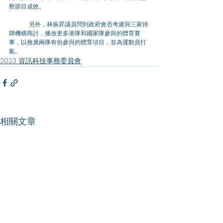
察節目成效。
	另外，林振昇議員問到政府會否考慮與三家持
牌機構商討，播放更多港隊和國家隊參與的體育賽
事，以推廣兩隊有份參與的體育項目，並為運動員打
氣。
2023 資訊科技事務委員會
相關文章