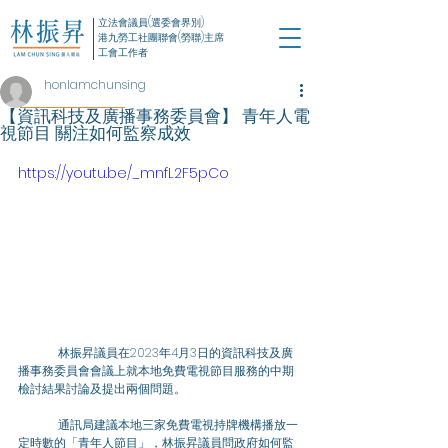
立法會議員(選委會界別)
港九勞工社團聯會(勞聯)主席
工會工作者
honlamchunsing
【資訊科技及廣播事務委員會】 青年人電
視節目 關注如何監察成效
https://youtu.be/_mnfL2F5pCo
	林振昇議員在2023年4月3日的資訊科技及廣
播事務委員會會議上就本地免費電視節目服務的中期
檢討結果討論及提出兩個問題。
	通訊局建議本地三家免費電視持牌機構播放一
定時數的「青年人節目」，林振昇議員問政府如何監