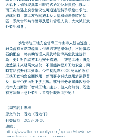
天氣下，倘發現異常可即時透過定位派員提供協助，
而工友如遇上突發情況也可透過智慧手環發出求助。
與此同時，當工友誤闖施工及大型機械運作時的禁
區，系統會即時作警示及通知管理人員，大大減低意
外發生機會 。
	以往傳統工地安全督導工作由專人親自巡查，
難免會有盲點或疏漏，但透過智慧攝像頭、不同傳感
器的配合，將有助管理人員及時指導高危及違規行
為，更針對性調整工地安全措施。「智慧工地」將是
建造業未來發展大趨勢，不僅能夠提升工地安全，同
時有助提升施工效率。今年初起逾3,000萬元的政府
工務工程均會全面採用，然而要令科技應用於業界普
及，似乎仍要面對不少挑戰。或許部分承建商因額外
成本支出而對「智慧工地」讓步，但人命無價，既然
有方法防止意外發生，還有什麼理由拒絕？
【周昇詞】專欄
原文刊於：香港《香港仔》
刊登日期：2023-01-06
連結：
https://www.lionrockdaily.com/epaper/view/news