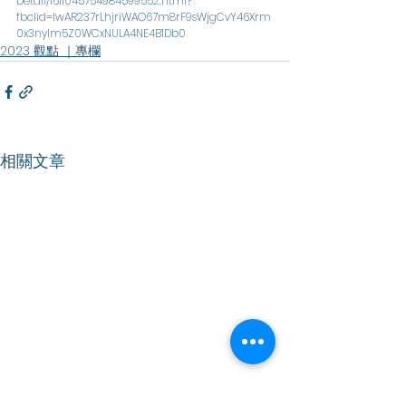
Detail/1611045754984599552.html?
fbclid=IwAR237rLhjriWAO67m8rF9sWjgCvY46Xrm
0x3nylm5Z0WCxNULA4NE4B1Db0
2023 觀點 ｜專欄
相關文章