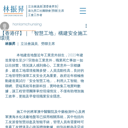
立法會議員(選委會界別)
港九勞工社團聯會(勞聯)主席
工會工作者
honlamchunsing
【香港仔】｜「智慧工地」構建安全施工
環境
林振昇
 ｜ 立法會議員、勞聯主席
	本地建造地盤近年工業意外頻生，2022年建
造業發生至少17宗致命工業意外，職業死亡事故一如
以往頻繁，情況讓人感到痛心。工業意外一宗都嫌
多，建造工地環境複雜多變，人員流動性高，良好的
工地管理對保障工友安全尤為重要。政府近年積極推
動建造業試行「安全智慧工地」，利用人工智能、物
聯網、雲端系統等創新科技，實時收集工地實時數
據，讓工程管理團隊掌控現場情況，不僅有助增加施
工效率，更能及早發現職業安全隱患。
	施工中的將軍澳中醫醫院及中藥檢測中心及將
軍澳海水化淡廠地盤等已採用相關系統，其中包括向
工友派發智慧頭盔及智能手錶，管理人員有需要時可
查看工友體溫及心跳等體徵數據，特別在酷熱及惡劣