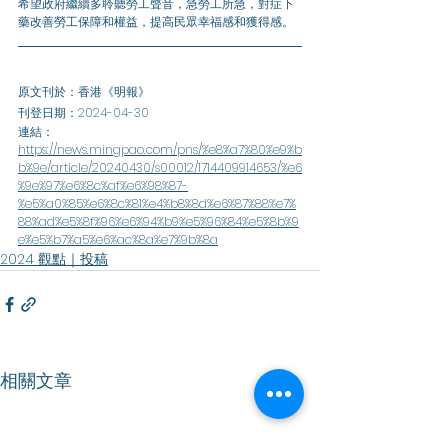
希望政府繼續多聆聽勞工聲音，急勞工所急，對症下
藥改善勞工保障和權益，提高民眾幸福感和獲得感。
原文刊於：香港《明報》
刊登日期：2024-04-30
連結：
https://news.mingpao.com/pns/%e8%a7%80%e9%b
b%9e/article/20240430/s00012/1714409914653/%e6
%9e%97%e6%8c%af%e6%98%87-
%e5%a0%85%e6%8c%81%e4%b8%8d%e6%87%88%e7%
88%ad%e5%8f%96%e6%94%b9%e5%96%84%e5%8b%9
e%e5%b7%a5%e6%ac%8a%e7%9b%8a
2024 觀點｜投稿
相關文章