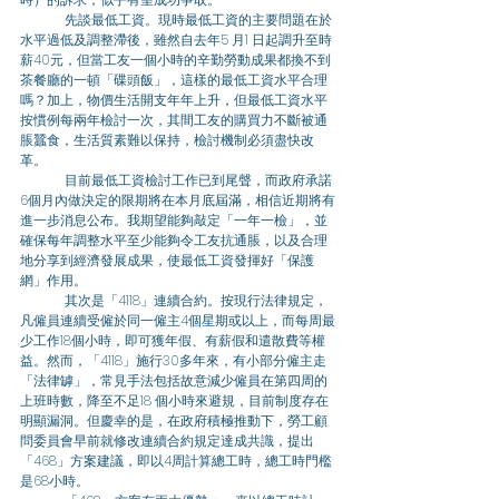
	先談最低工資。現時最低工資的主要問題在於
水平過低及調整滯後，雖然自去年5 月1 日起調升至時
薪40元，但當工友一個小時的辛勤勞動成果都換不到
茶餐廳的一頓「碟頭飯」，這樣的最低工資水平合理
嗎？加上，物價生活開支年年上升，但最低工資水平
按慣例每兩年檢討一次，其間工友的購買力不斷被通
脹蠶食，生活質素難以保持，檢討機制必須盡快改
革。
	目前最低工資檢討工作已到尾聲，而政府承諾
6個月內做決定的限期將在本月底屆滿，相信近期將有
進一步消息公布。我期望能夠敲定「一年一檢」，並
確保每年調整水平至少能夠令工友抗通脹，以及合理
地分享到經濟發展成果，使最低工資發揮好「保護
網」作用。
	其次是「4118」連續合約。按現行法律規定，
凡僱員連續受僱於同一僱主4個星期或以上，而每周最
少工作18個小時，即可獲年假、有薪假和遣散費等權
益。然而，「4118」施行30多年來，有小部分僱主走
「法律罅」，常見手法包括故意減少僱員在第四周的
上班時數，降至不足18 個小時來避規，目前制度存在
明顯漏洞。但慶幸的是，在政府積極推動下，勞工顧
問委員會早前就修改連續合約規定達成共識，提出
「468」方案建議，即以4周計算總工時，總工時門檻
是68小時。