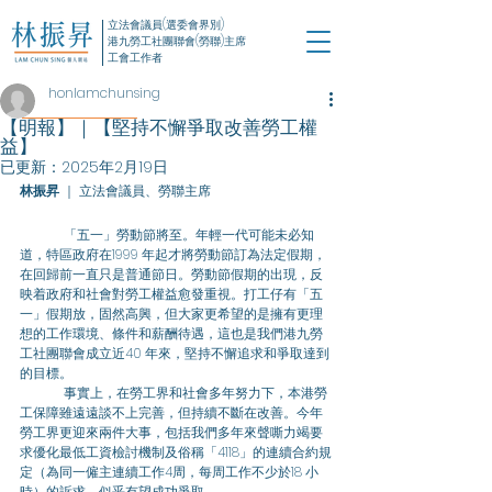
立法會議員(選委會界別)
港九勞工社團聯會(勞聯)主席
工會工作者
honlamchunsing
【明報】｜【堅持不懈爭取改善勞工權
益】
已更新：
2025年2月19日
林振昇
 ｜ 立法會議員、勞聯主席
「五一」勞動節將至。年輕一代可能未必知
道，特區政府在1999 年起才將勞動節訂為法定假期，
在回歸前一直只是普通節日。勞動節假期的出現，反
映着政府和社會對勞工權益愈發重視。打工仔有「五
一」假期放，固然高興，但大家更希望的是擁有更理
想的工作環境、條件和薪酬待遇，這也是我們港九勞
工社團聯會成立近40 年來，堅持不懈追求和爭取達到
的目標。
	事實上，在勞工界和社會多年努力下，本港勞
工保障雖遠遠談不上完善，但持續不斷在改善。今年
勞工界更迎來兩件大事，包括我們多年來聲嘶力竭要
求優化最低工資檢討機制及俗稱「4118」的連續合約規
定（為同一僱主連續工作4周，每周工作不少於18 小
時）的訴求，似乎有望成功爭取。