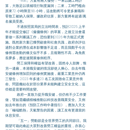
	「468」方案有兩大優勢：一來以總工時計
算，大致足以填補現行制度漏洞；二來，工時門檻由
原來72 小時降至68 小時，這改動將可令更多兼職和
零散工被納入保障。據政府估算，新方案將有超過1萬
名僱員受惠。
	不過按照當局的立法時間表，預計2025 上半
年才能提交修訂《僱傭條例》的草案，之後立法會還
要做一系列審議工作，恐怕要到2026 年方能正式實
施。既然新方案已獲勞顧會和社會共識，政府亦評估
過對企業的潛在成本影響微不足道，而且我觀乎今次
修例需改動的條文似乎不多，且複雜性不高，為免夜
長夢多，應從速開展修例程序。
	勞工保障和權益有望改善，固然令人鼓舞，惟
另一邊廂，本港職安健的情况卻使人揪心。自去年職
安健條例增加罰則的修例實施後，嚴重工業意外仍再
三發生， 2023 年多達23 名工友因致命工業意外喪
命。問題癥結在於部分業界未能夠建立安全文化，這
些都是需要時間改變。
	政府一直致力提升職安健，但仍有不少工作要
做，譬如需繼續積極推動以科技改善職業安全。又例
如去年推出的《預防工作時中暑指引》，應加入天文
台「極端酷熱」天氣警告的因素，讓工友有更適當的
休息安排。
	「五一」勞動節是全世界勞工的共同節日。我
期望可藉此喚起大眾對改善勞工權益的重視，亦衷心