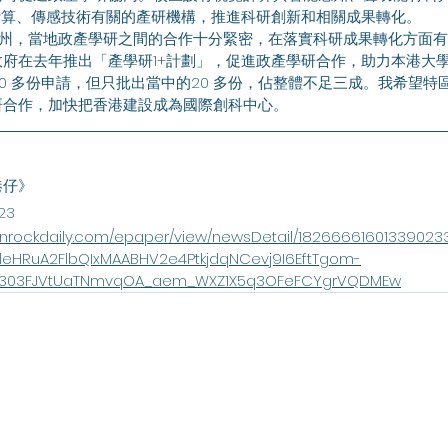
計算、傳感技術有關的產研機構，推進科研創新和相關成果轉化。
府在去年推出「產學研1+計劃」，促進政產學研合作，助力本港大
0 多份申請，但只批出當中的20 多份，佔整體不足三成。我希望特
研合作，加快把香港建設成為國際創科中心。
港仔》
23
ionrockdaily.com/epaper/view/newsDetail/182666616013390233
ldleHRuA2FlbQIxMAABHV2e4PtkjdqNCevj9I6EftTgom-
303FJVtUaTNmvqOA_aem_WXZ1X5q3OFeFCYgrVQDMEw