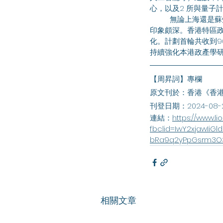
心，以及2 所與量子
	無論上海還是蘇州，當地政產學研之間的合作十分緊密，在落實科研成果轉化方面有不錯的成績，這令我
印象頗深。香港特區政
化。計劃首輪共收到9
持續強化本港政產學
【周昇詞】專欄
原文刊於：香港《香
刊登日期：2024-08-
連結：
https://www.l
fbclid=IwY2xjawIiG
bRa9q2yPpGsrm3O
相關文章