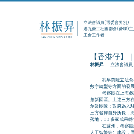
立法會議員(選委會界別)
港九勞工社團聯會(勞聯)主
工會工作者
【香港仔】
林振昇
 ｜ 立法會議
我早前隨立法會
數字轉型等方面的發
	考察團在上海參訪了「大零號灣」─由上海交通大學、上海市閔行區人民政府、上海地產集團共建的科技
創新園區。上述三方
創業團隊；政府為入
三方發揮自身所長，將
落地，60 多家成果
	在蘇州，考察團到訪南京大學蘇州校區，這是南京大學最新建成的校區，聚焦「新工科」（例如大數據、
人工智能等）建設，同