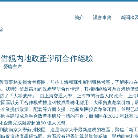
簡介
議會事務
新聞稿
席
｜借鏡內地政產學研合作經驗
員、勞聯主席
教育事務委員會考察團，前往上海和蘇州展開職務考察，了解兩市在
展。我特別留意當地的政產學研合作情況，其相關經驗可為香港所借
在園區以分工合作模式推進科技成果轉化應用，大學負責創業引領，
駐企業提供政策、配套等方面支援；地產集團投資創業項目，並與已
園區建設成為融合政產學研於一體的平台，而園區在2023 年就有7
轉化企業完成融資超過50 億人民幣。
時促進政產學研協同。校區設有視覺計算與智能感知、聲功能材料與