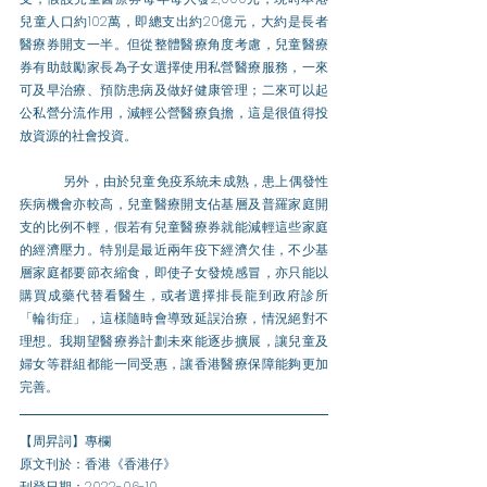
兒童人口約102萬，即總支出約20億元，大約是長者
醫療券開支一半。但從整體醫療角度考慮，兒童醫療
券有助鼓勵家長為子女選擇使用私營醫療服務，一來
可及早治療、預防患病及做好健康管理；二來可以起
公私營分流作用，減輕公營醫療負擔，這是很值得投
放資源的社會投資。
另外，由於兒童免疫系統未成熟，患上偶發性
疾病機會亦較高，兒童醫療開支佔基層及普羅家庭開
支的比例不輕，假若有兒童醫療券就能減輕這些家庭
的經濟壓力。特別是最近兩年疫下經濟欠佳，不少基
層家庭都要節衣縮食，即使子女發燒感冒，亦只能以
購買成藥代替看醫生，或者選擇排長龍到政府診所
「輪街症」，這樣隨時會導致延誤治療，情況絕對不
理想。我期望醫療券計劃未來能逐步擴展，讓兒童及
婦女等群組都能一同受惠，讓香港醫療保障能夠更加
完善。
【周昇詞】專欄
原文刊於：香港《香港仔》
刊登日期：2022-06-10