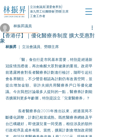
立法會議員(選委會界別)
港九勞工社團聯會(勞聯)主席
工會工作者
林振昇議員
【香港仔】｜優化醫療券制度 擴大受惠對
象
林振昇
 ｜ 立法會議員、勞聯主席
「醫」食住行是市民基本需要，特別是經過新
冠疫情洗禮後，再次喚醒大眾對健康的重視。政府早
前透露將會對長者醫療券計劃進行檢討，隨即引起社
會各界關注，不少聲音都認為計劃仍有改善空間，並
提出增加金額、容許夫婦共用醫療券戶口等優化建
議。今次我想討論最多人提到的一點，醫療券計劃能
否擴展到更多年齡層，特別是設立「兒童醫療券」？
長者醫療券自2009年推出以來，經過當局不
斷優化調整，計劃已相當成熟。既然醫療券網絡及平
台已構建好，即使讓兒童一同受惠，相信涉及的額外
行政程序及成本有限。當然，擴展計劃會增加政府開
支，假設兒童醫療券每年每人發2,000元，現時本港