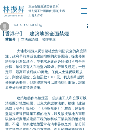
立法會議員(選委會界別)
港九勞工社團聯會(勞聯)主席
工會工作者
honlamchunsing
【香港仔】｜建築地盤全面禁煙
林振昇
 ｜ 立法會議員、勞聯主席
	大埔宏福苑火災引起社會對消防安全的高度關
注，政府早前為減低建築地盤的火警風險，提出修例
將地盤列為禁煙區，並要求承建商必須採取所有合理
步驟，確保沒有人在地盤內吸煙，若違反規定，一經
定罪，最高可被罰款40萬元。任何人士違反吸煙規
定，則會被票控，定額罰款3,000元。我支持和認同
修例的必要性，但期望當局可以釐清執行細節，讓業
界更好地落實禁煙措施。
	建築地盤作為禁煙區，必須讓工人和公眾可以
清晰區分地盤範圍，以免大家誤墮法網。根據《建築
地盤（安全）規例》（《地盤規例》）釋義，建築地
盤是指正進行建築工程的地方，以及緊接該地方而用
以儲存或擬用於建築工程的物料或工業裝置的附近範
圍。不過，除新建地盤通常有清晰界線之外，部分開
放式地盤位置與公眾位置重疊，而且範圍可能隨施工