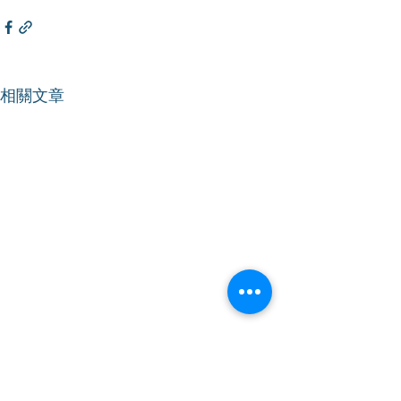
相關文章
【香港仔】｜增進勞工保
【香港仔】｜協
障不停步
學畢業生就業