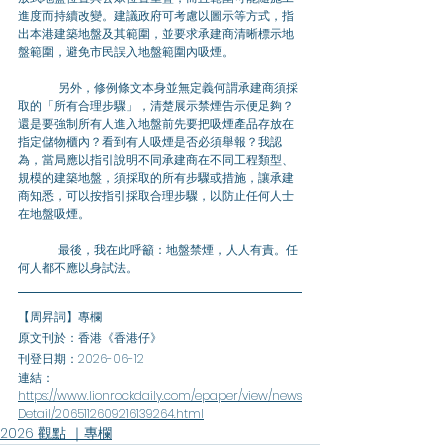
進度而持續改變。建議政府可考慮以圖示等方式，指
出本港建築地盤及其範圍，並要求承建商清晰標示地
盤範圍，避免市民誤入地盤範圍內吸煙。
	另外，修例條文本身並無定義何謂承建商須採
取的「所有合理步驟」，清楚展示禁煙告示便足夠？
還是要強制所有人進入地盤前先要把吸煙產品存放在
指定儲物櫃內？看到有人吸煙是否必須舉報？我認
為，當局應以指引說明不同承建商在不同工程類型、
規模的建築地盤，須採取的所有步驟或措施，讓承建
商知悉，可以按指引採取合理步驟，以防止任何人士
在地盤吸煙。
	最後，我在此呼籲：地盤禁煙，人人有責。任
何人都不應以身試法。
【周昇詞】專欄
原文刊於：香港《香港仔》
刊登日期：2026-06-12
連結：
https://www.lionrockdaily.com/epaper/view/news
Detail/2065112609216139264.html
2026 觀點 ｜專欄