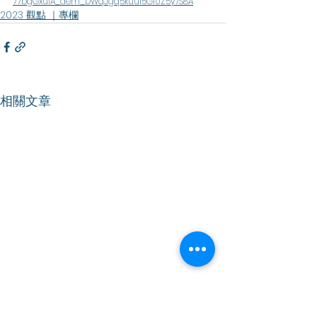
77bgGxu1A_aem_DWqJgq5kuu15Gi0Z5y7S8A
2023 觀點 ｜專欄
相關文章
【香港仔】｜區選齊投票
【香港仔】｜鼓