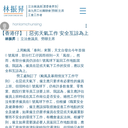
立法會議員(選委會界別)
港九勞工社團聯會(勞聯)主席
工會工作者
honlamchunsing
【香港仔】｜惡劣天氣工作 安全互諒為上
林振昇
 ｜ 立法會議員、勞聯主席
上周颱風「泰利」來襲，天文台發出今年首個
8 號風球，部分打工仔因而得到一天「風假」。然
而，有部分僱員仍須在8 號風球下返回工作地點當
值。我認為，僱員在惡劣天氣下工作的安排，應以安
全和互諒為上。
	勞工處制訂了《颱風及暴雨情況下工作守
則》，在惡劣天氣下，僱主應只要求有必要性的僱員
上班。但現時在8 號風球下，仍有許多飲食業、零售
業、戲院行業等員工須要上班。我認為，僱主應評估
僱員上班時或在其工作崗位是否安全。雖然工作守則
沒有要求僱員在8 號風球下停工，但根據《職業安全
及健康條例》，僱主應該採取措施促進工作地點的安
全及健康，如果僱主仍要求僱員在受惡劣天氣嚴重影
響而不安全的環境下工作，有機會違反法例。根據守
則，僱主如果需要讓必要人員返回工作地點當值，應
向員工發放當值津貼和特別交通津貼，但現時只有部