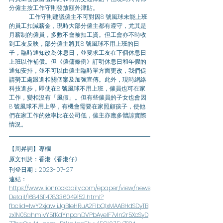
分僱主按工作守則發放額外津貼。
	工作守則建議僱主不可對因8 號風球未能上班
的員工扣減薪金，現時大部分僱主都有遵守，尤其是
月薪制的僱員，多數不會被扣工資。但工會亦不時收
到工友反映，部分僱主將其8 號風球不用上班的日
子，臨時通知改為休息日，並要求工友在下個休息日
上班以作補償。但《僱傭條例》訂明休息日和年假的
通知安排，並不可以由僱主臨時單方面更改，我們促
請勞工處跟進相關個案及加強宣傳。此外，現時網絡
科技進步，即使在8 號風球不用上班，僱員也可在家
工作，變相沒有「風假」。但有些僱員的子女也會因
8 號風球不用上學，有機會需要在家照顧孩子，使他
們在家工作的效率比在公司低，僱主亦應多體諒實際
情況。
【周昇詞】專欄
原文刊於：香港《香港仔》
刊登日期：2023-07-27
連結：
https://www.lionrockdaily.com/epaper/view/news
Detail/1684611478336049152.html?
fbclid=IwY2xjawIiJgBleHRuA2FlbQIxMAABHdSDyTB
zx1N0SahmivY5fKdYnponDVPbAyelF7vIn2r5XcSyD