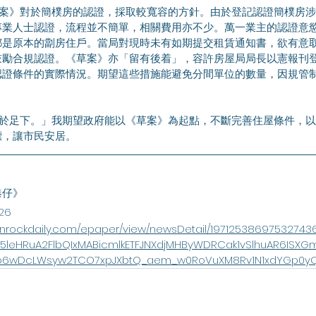
專業人士認證，流程並不簡單，相關費用亦不少。萬一業主的認證意
都是原本的劏房住戶。當局對現時未有如期提交租賃通知書，欲有意
鼓勵合規認證。《草案》亦「留有後着」，容許房屋局局長以憲報刊
認證條件的實際情況。期望這些措施能避免分間單位的數量，因規管
標，讓市民安居。
港仔》
26
ionrockdaily.com/epaper/view/newsDetail/197125386975327436
t05leHRuA2FlbQIxMABicmlkETFJNXdjMHByWDRCak1vSlhuAR6IS
ko6wDcLWsyw2TCO7xpJXbtQ_aem_w0RoVuXM8Rv1N1xdYGp0y