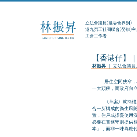
立法會議員(選委會界別)
港九勞工社團聯會(勞聯)主
工會工作者
【香港仔】
林振昇
 ｜ 立法會議
	居住空間狹窄，租金和水電費「海鮮價」，每晚與木蝨、老鼠同眠──劣質劏房問題是長期纏擾香港社會的
一大頑疾，而政府向
	《草案》就簡樸房的最低居住標準列出大原則，例如要求在獨立廁所以外設立供水點和洗滌盆，避免廚廁
合一所構成的衞生風
置，住戶或擔憂使用
必要在實務守則提供
本」，而非一味為應