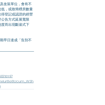
慾低，或致簡樸房數量
取得登記或認證的經營
登公告方式延展寬限
制度而出現斷崖式下
8.html?
XGmxIur8e8Ucum_W3h
Q