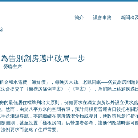
簡介
議會事務
新聞稿
席
｜為告別劏房邁出破局一步
員、勞聯主席
立法會提交了《簡樸房條例草案》（《草案》），為消除上述頑疾邁
險。然而，由於八平方米的空間有限，預計簡樸房營運者日後把有關
洗手盆濺濕客廳，寧願繼續在廁所清潔食物或餐具，使政策原意打折
相關圖則，甚至設置「樣板房間」供營運者參考，讓他們改裝時盡可
付法例要求而忽略了住戶需要。