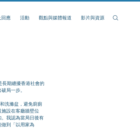
及回應
活動
觀點與媒體報道
影片與資源
出破局一步。
設施設在客廳牆壁位
扣。我認為當局日後有
能做到「以用家為