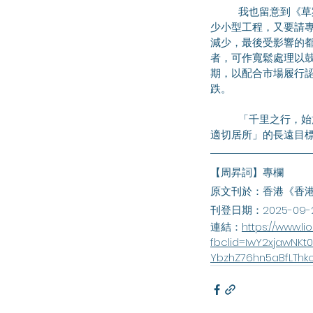
	我也留意到《草案》對於簡樸房的認證，採取較寬容的方針。由於登記認證簡樸房涉及改裝單位，會有不
少小型工程，又要請
減少，最後受影響的
者，可作寬鬆處理以
期，以配合市場履行
跌。
	「千里之行，始於足下。」我期望政府能以《草案》為起點，不斷完善住屋條件，以期早日達成「告別不
適切居所」的長遠目
【周昇詞】專欄
原文刊於：香港《香
刊登日期：2025-09-
連結：
https://www.l
fbclid=IwY2xjawNK
YbzhZ76hn5aBfLTh