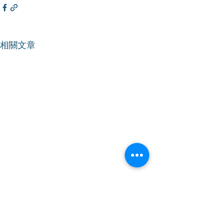
相關文章
【香港仔】｜加強就業支
【香港仔】｜加
援 推動自力更生
訓 迎接AI時代