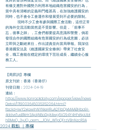
友終於毋須再擔驚受怕。而《維護國家安全條例》也
有條文應對外國勢力利用本地組織危害國安的行為，
當中具有清晰的定義和門檻甚高，在加強維護國安的
同時，也不會令工會運作和發展受到不必要的限制。
	現時不少工會有參與國際工會活動，這些正常
的海外交流活動當然是不受影響。但是，「前事不
忘，後事之師」，工會們都要提高意識和警覺，倘若
發現合作的國際組織有危害國安的行為或意圖，必須
立即與之斷絕來往，作出譴責並向當局舉報。我深信
香港國安法及《維護國家安全條例》帶來了社會安
全，職工會能在穩定的環境下茁壯成長，繼續全心服
務工人。
【周昇詞】專欄
原文刊於：香港《香港仔》
刊登日期：2024-04-19
連結：
https://www.lionrockdaily.com/epaper/view/news
Detail/1781003645035352064.html?
fbclid=IwY2xjawIhNYNleHRuA2FlbQIxMAABHba9I-
4ddvxTusB1kHr3ApljN8oDgX4wg5V294Y4HFxNpUbt
h8MeQ_3yJQ_aem__1OiV_WTpQFrzVBnNzcR3A
2024 觀點 ｜專欄