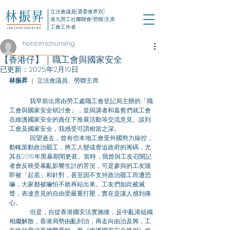
立法會議員(選委會界別)
港九勞工社團聯會(勞聯)主席
工會工作者
honlamchunsing
【香港仔】｜職工會與國家安全
已更新：
2025年2月19日
林振昇
 ｜ 立法會議員、勞聯主席
我早前出席由勞工處職工會登記局主辦的「職
工會與國家安全研討會」，並與講者和嘉賓們就工會
在維護國家安全的責任下推展活動等交流意見。談到
工會及國家安全，我感受可謂相當之深。
	回望過去，曾有些本地工會受外國勢力操控，
動輒策動政治罷工，將工人變成脅迫政府的籌碼，尤
其在2019年黑暴期間更甚。當時，我曾與工友召開記
者會反映受暴亂影響生計的苦況，可是參與的工友隨
即被「起底」和針對，甚至因不支持政治罷工而遭恐
嚇，大家都被嚇怕不敢再站出來。工友們如此被滅
聲，表達意見的自由受嚴重打壓，實在是讓人感到痛
心。
	但是，自從香港國安法實施後，反中亂港組織
相繼解散，香港局勢由亂到治，再走向由治及興，工