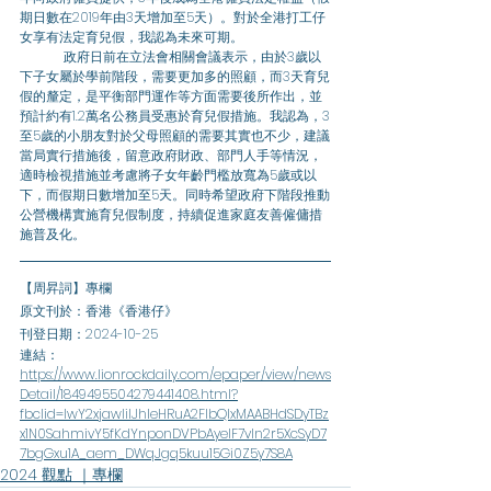
期日數在2019年由3天增加至5天）。對於全港打工仔
女享有法定育兒假，我認為未來可期。
	政府日前在立法會相關會議表示，由於3歲以
下子女屬於學前階段，需要更加多的照顧，而3天育兒
假的釐定，是平衡部門運作等方面需要後所作出，並
預計約有1.2萬名公務員受惠於育兒假措施。我認為，3
至5歲的小朋友對於父母照顧的需要其實也不少，建議
當局實行措施後，留意政府財政、部門人手等情況，
適時檢視措施並考慮將子女年齡門檻放寬為5歲或以
下，而假期日數增加至5天。同時希望政府下階段推動
公營機構實施育兒假制度，持續促進家庭友善僱傭措
施普及化。
【周昇詞】專欄
原文刊於：香港《香港仔》
刊登日期：2024-10-25
連結：
https://www.lionrockdaily.com/epaper/view/news
Detail/1849495504279441408.html?
fbclid=IwY2xjawIiIJhleHRuA2FlbQIxMAABHdSDyTBz
x1N0SahmivY5fKdYnponDVPbAyelF7vIn2r5XcSyD7
7bgGxu1A_aem_DWqJgq5kuu15Gi0Z5y7S8A
2024 觀點 ｜專欄