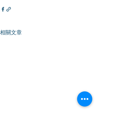
相關文章
【香港仔】｜加強就業支
【香港仔】｜加
援 推動自力更生
訓 迎接AI時代