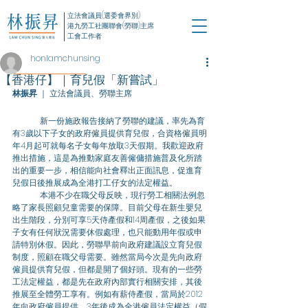
立法會議員(選委會界別)
港九勞工社團聯會(勞聯)主席
工會工作者
honlamchunsing
【香港仔】｜育兒假「新嘗試」
林振昇
 ｜ 立法會議員、勞聯主席
新一份施政報告接納了勞聯的建議，率先為育
有3歲以下子女的政府僱員提供育兒假，合資格僱員明
年4月起可就每名子女每年放取3天假期。我歡迎政府
推出措施，這是為推動家庭友善僱傭措施普及化所踏
出的重要一步，相信能向社會釋出正面訊息，促進育
兒假日後推展成為全港打工仔女的法定權益。
	本港不少在職父母反映，現行勞工相關法例忽
略了家長照顧兒童需要的保障。目前父母在新生嬰兒
出生階段，分別可享5天侍產假和14周產假，之後如果
子女有任何狀況需要休假處理，也只能動用年假或申
請特別休假。因此，勞聯早前向政府建議設立育兒假
制度，照顧在職父母需要。雖然當局今次是先向政府
僱員提供育兒假，但都是開了個好頭。現有的一些勞
工法定權益，都是先在政府內部實行相關安排，其後
推展至全體勞工享有。例如有薪侍產假，當局於2012
年向政府僱員提供，3年後成為全港僱員法定權益（假