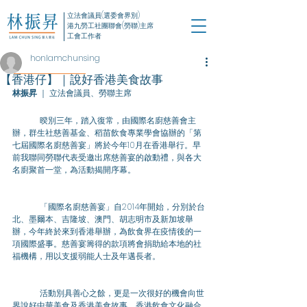
立法會議員(選委會界別)
港九勞工社團聯會(勞聯)主席
工會工作者
honlamchunsing
【香港仔】｜說好香港美食故事
林振昇
 ｜ 立法會議員、勞聯主席
	暌別三年，踏入復常，由國際名廚慈善會主
辦，群生社慈善基金、稻苗飲食專業學會協辦的「第
七屆國際名廚慈善宴」將於今年10月在香港舉行。早
前我聯同勞聯代表受邀出席慈善宴的啟動禮，與各大
名廚聚首一堂，為活動揭開序幕。
	「國際名廚慈善宴」自2014年開始，分別於台
北、墨爾本、吉隆坡、澳門、胡志明市及新加坡舉
辦，今年終於來到香港舉辦，為飲食界在疫情後的一
項國際盛事。慈善宴籌得的款項將會捐助給本地的社
福機構，用以支援弱能人士及年邁長者。
	活動別具善心之餘，更是一次很好的機會向世
界說好中華美食及香港美食故事。香港飲食文化融合