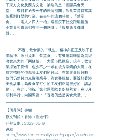
了東方文化及西方文化，被喻為是「國際美食天
堂」，奈何在過去三年的疫情期間，飲食業是首當其
衝受到打擊的行業。在去年的這個時候，「禁堂
食」、「兩人／四人一枱」這些疫下社交距離措施，
令業界和市民都有同一個感慨：「搵餐飯食都咁
難」。
	不過，飲食業的「執生」精神亦正正反映了香
港精神。政府提出「禁堂食」，有餐廳就轉型為賣經
濟實惠大的「兩餸飯」，大受市民歡迎。現今，飲食
業撐過了疫情，也少不少一眾在後方掌鍋的大廚，在
前方招待的侍應等工友們的付出。在業界最艱難時，
他們仍然努力支撐著業界，為食客服務。要說好香港
美食故事，為飲食業打併的工友們正是很好的「講故
佬」。在此，預祝「第七屆國際名廚慈善宴」在10月
順利舉行，向國際說：「香港仍然是美食天堂」。
【周昇詞】專欄
原文刊於：香港《香港仔》
刊登日期：2023-05-19
連結：
https://www.lionrockdaily.com/epaper/view/news