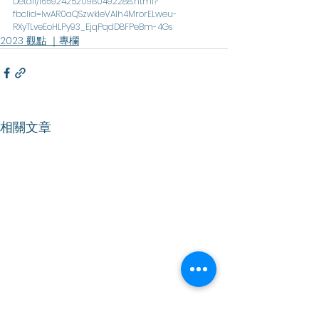
Detail/1659242520980492288.html?
fbclid=IwAR0aQSzwkleVAIh4MrorELweu-
RXyTLveEoHLPy93_EjqPqdD8FPeBm-4Gs
2023 觀點 ｜專欄
相關文章