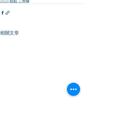
2023 觀點 ｜專欄
相關文章
【香港仔】｜區選齊投票
【香港仔】｜【