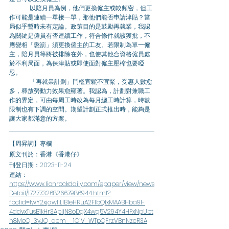
	以陪月員為例，他們更換僱主或較頻密，但工
作可能是連續一單接一單，那他們能否申請津貼？當
局似乎暫時未有定論。政策目的是鼓勵再就業，我認
為關鍵是僱員有否連續工作，符合條件就該獲批，不
應變相「懲罰」須更換僱主的工友。若限制為單一僱
主，陪月員等將被排除在外，也使其他合資格僱員處
於不利局面，為保津貼或即使面對僱主壓榨也要啞
忍。
	「再就業計劃」門檻宜鬆不宜緊，受惠人數愈
多，釋放勞動力效果愈顯著。我認為，計劃對兼職工
作的界定，可由每周工時改為每月總工時計算，時數
限制也有下調的空間。期望計劃正式推出時，能夠是
讓大家都滿意的方案。
【周昇詞】專欄
原文刊於：香港《香港仔》
刊登日期：2023-11-24
連結：
https://www.lionrockdaily.com/epaper/view/news
Detail/1727732682667986944.html?
fbclid=IwY2xjawIiLlBleHRuA2FlbQIxMAABHba9I-
4ddvxTusB1kHr3ApljN8oDgX4wg5V294Y4HFxNpUbt
h8MeQ_3yJQ_aem__1OiV_WTpQFrzVBnNzcR3A