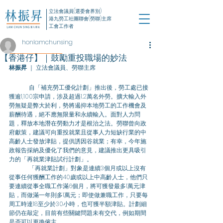
立法會議員(選委會界別)
港九勞工社團聯會(勞聯)主席
工會工作者
honlamchunsing
【香港仔】｜鼓勵重投職場的妙法
林振昇
 ｜ 立法會議員、勞聯主席
自「補充勞工優化計劃」推出後，勞工處已接
獲逾1,100宗申請，涉及超過1.2萬名外勞。擴大輸入外
勞無疑是弊大於利，勢將遏抑本地勞工的工作機會及
薪酬待遇，絕不應無限量和永續輸入。面對人力問
題，釋放本地潛在勞動力才是根治之法。勞聯曾向政
府獻策，建議可向重投就業且從事人力短缺行業的中
高齡人士發放津貼，提供誘因谷就業；有幸，今年施
政報告採納及優化了我們的意見，建議推出更具吸引
力的「再就業津貼試行計劃」。
	「再就業計劃」對象是連續3個月或以上沒有
從事任何獲酬工作的40歲或以上中高齡人士，他們只
要連續從事全職工作滿6個月，將可獲發最多1萬元津
貼，而做滿一年則多1萬元；即使做兼職工作，只要每
周工時達18至少於30小時，也可獲半額津貼。計劃細
節仍在敲定，目前有些關鍵問題未有交代，例如期間
是否可以更換僱主。