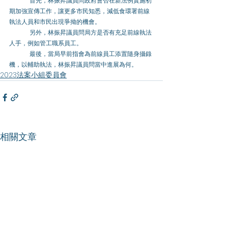
	首先，林振昇議員問政府會否在新法例實施初
期加強宣傳工作，讓更多市民知悉，減低食環署前線
執法人員和市民出現爭拗的機會。 
	另外，林振昇議員問局方是否有充足前線執法
人手，例如管工職系員工。 
	最後，當局早前指會為前線員工添置隨身攝錄
機，以輔助執法，林振昇議員問當中進展為何。
2023法案小組委員會
相關文章