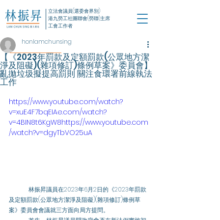
立法會議員(選委會界別)
港九勞工社團聯會(勞聯)主席
工會工作者
honlamchunsing
【《2023年罰款及定額罰款(公眾地方潔
淨及阻礙)(雜項修訂)條例草案》委員會】
亂拋垃圾擬提高罰則 關注食環署前線執法
工作
https://www.youtube.com/watch?
v=xuE4F7bqEIAe.com/watch?
v=4BIN8t6KgW8https://www.youtube.com
/watch?v=dgyTbVO25uA
	林振昇議員在2023年6月2日的《2023年罰款
及定額罰款(公眾地方潔淨及阻礙)(雜項修訂)條例草
案》委員會會議就三方面向局方提問。 