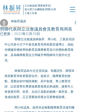
立法會議員(選委會界別)
港九勞工社團聯會(勞聯)主席
工會工作者
林振昇議員
勞聯代表與立法會議員會見教育局局長
已更新：
2022年12月29日
	勞聯立法會議員林振昇、周小松、工會及培訓
中心代表今日下午會見教育局局長蔡若蓮博士，就如
何構建與傳統學術教育及職專教育並行的雙軌教育路
線，及為職專教育設立明確升學階梯等方面作出交
流。
	林振昇認為今次交流坦誠、有建設性，期望未
來與教育局有更緊密合作。他表示，職專教育的推
動，需要由初中階段籌劃、高中銜接、專上教育培
訓，以至當學生畢業後產業發展足夠成熟，讓青年人
有發展空間、前景，在自己喜歡的範疇一展所長，要
達成此願景，正正需要政府逐步完善整個架構。
	周小松認為，政府未必推動職專教育須達到幾