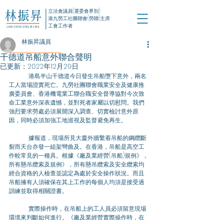
立法會議員(選委會界別)
港九勞工社團聯會(勞聯)主席
工會工作者
林振昇議員
干德道吊船意外聯合聲明
已更新：
2022年12月29日
	港島半山干德道今日發生吊船墮下意外，兩名
工人當場證實死亡。九勞社團聯會職業安全及健康推
廣委員會、香港機電業工聯合職安全督導協對今次致
命工業意外深表遺憾，並對死者家屬以切慰問。我們
強烈要求勞處必須展開深入調查、切實檢討意外原
因，同時必須加強工地巡視及監督避免再生。
	據報道，現場所見大廈外牆繫着吊船的鋼纜斷
裂而天台亦發一組架彎曲及。在香港，吊船是高空工
作較常見的一種具。根據《廠及業經營(吊船)規例》，
所有懸吊纜索及規例》，所有懸吊纜索及安全纜索均
經合資格的人檢查並認定為處於安全操作狀況。而且
吊船擁有人須確保在其上工作的每個人均須是接受過
訓練並取得相關證書。
	實際操作時，在吊船上的工人員必須留意現場
環境來判斷如何進行。《廠及業經營實際操作時，在