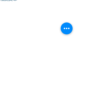
〈勞聯對2026-2027年度
勞聯兩位立法會
財政預算案建議〉新聞發
《施政報告》
布會
港九勞工社團聯會主席、立法
行政長官李家超今日
會議員林振昇及港九勞工社團
發表任內第四份《
聯會秘書長、立法會議員周小
告》，勞聯主席、
松早前會見財政司司長陳茂波
林振昇和勞聯秘書