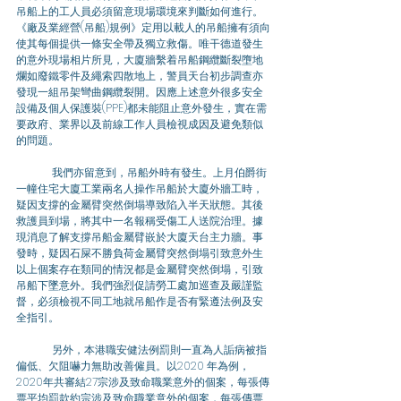
吊船上的工人員必須留意現場環境來判斷如何進行。
《廠及業經營(吊船)規例》定用以載人的吊船擁有須向
使其每個提供一條安全帶及獨立救傷。唯干德道發生
的意外現場相片所見，大廈牆繫着吊船鋼纜斷裂墮地
爛如廢鐵零件及繩索四散地上，警員天台初步調查亦
發現一組吊架彎曲鋼纜裂開。因應上述意外很多安全
設備及個人保護裝(PPE)都未能阻止意外發生，實在需
要政府、業界以及前線工作人員檢視成因及避免類似
的問題。
	我們亦留意到，吊船外時有發生。上月伯爵街
一幢住宅大廈工業兩名人操作吊船於大廈外牆工時，
疑因支撐的金屬臂突然倒塌導致陷入半天狀態。其後
救護員到場，將其中一名報稱受傷工人送院治理。據
現消息了解支撐吊船金屬臂嵌於大廈天台主力牆。事
發時，疑因石屎不勝負荷金屬臂突然倒塌引致意外生
以上個案存在類同的情況都是金屬臂突然倒塌，引致
吊船下墜意外。我們強烈促請勞工處加巡查及嚴謹監
督，必須檢視不同工地就吊船作是否有緊遵法例及安
全指引。
	另外，本港職安健法例罰則一直為人詬病被指
偏低、欠阻嚇力無助改善僱員。以2020 年為例，
2020年共審結27宗涉及致命職業意外的個案，每張傳
票平均罰款約宗涉及致命職業意外的個案，每張傳票