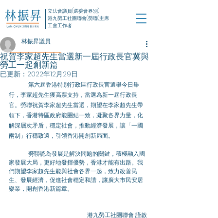
立法會議員(選委會界別)
港九勞工社團聯會(勞聯)主席
工會工作者
林振昇議員
祝賀李家超先生當選新一屆行政長官冀與
勞工一起創新篇
已更新：
2022年12月29日
	第六屆香港特別行政區行政長官選舉今日舉
行，李家超先生獲高票支持，當選為新一屆行政長
官。勞聯祝賀李家超先生當選，期望在李家超先生帶
領下，香港特區政府能團結一致，凝聚各界力量，化
解深層次矛盾，穩定社會，推動經濟發展，讓「一國
兩制」行穩致遠，引領香港開創新局面。
	勞聯認為發展是解決問題的關鍵，積極融入國
家發展大局，更好地發揮優勢，香港才能有出路。我
們期望李家超先生能與社會各界一起，致力改善民
生、發展經濟，促進社會穩定和諧，讓廣大市民安居
樂業，開創香港新篇章。
港九勞工社團聯會 謹啟