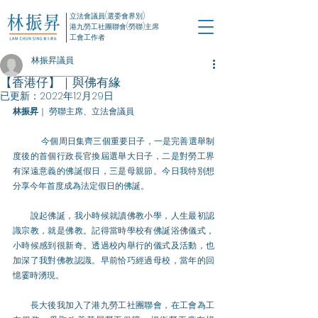
立法會議員(選委會界別)
港九勞工社團聯會(勞聯)主席
工會工作者
林振昇議員
【香港仔】｜與佛有緣
已更新：
2022年12月29日
林振昇
｜ 勞聯主席、立法會議員 
	今個周日集齊三個重要日子，一是完善選舉制
度後的首個行政長官換屆選舉大日子，二是對勞工界
有深遠意義的佛誕假日，三是母親節。今日我特別想
分享今年首度成為法定假日的佛誕。
　　說起佛誕，我小時候就讀佛教小學，人生最初認
識宗教，就是佛教。記得當時學校有佛誕浴佛儀式，
小時候感到很新奇。透過校內舉行的儀式及活動，也
加深了我對佛教認識。早前恰巧經過母校，當年的回
憶霎時湧現。
　　長大後我加入了港九勞工社團聯會，在工會為工