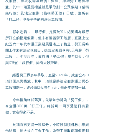
友服務、爭取改善基層勞工保障、捍衛勞工應有權
益。其中一項重要權益就是爭取劃一公眾假期（俗稱
銀行假）及法定假期（俗稱勞工假）日數，讓所有
「打工仔」享受平等的有薪公眾假期。
　　顧名思義，「銀行假」是源於19世紀英國為銀行
所訂立的指定假期，但未有涵蓋勞工階層，直至上世
紀五六十年代本港工業發展逐漸上了軌道，勞工長時
間工作未有法定休息日，始規定僱員享有6天有薪「勞
工假」。至1999年，政府將「勞工假」增至12天，但
與17天的「銀行假」尚有大段距離。
　　經過勞工界多年爭取，直至2020年，政府公布10
項紓困惠民措施，其中一項就是將法定假期逐步與公
眾假期劃一，逐步由12天增至17天，每兩年增加一日。
　　今年措施終於落實，先增加佛誕為「勞工假」，
令全港300萬「打工仔」終於可一同享受這日有薪
假，實在得來不易。
　　於我而言更是一種緣分，小時候就讀佛教小學與
佛結緣，長大後在工會工作，為勞工爭取兩項假期劃