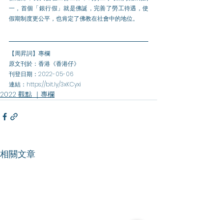
一，首個「銀行假」就是佛誕，完善了勞工待遇，使
假期制度更公平，也肯定了佛教在社會中的地位。
【周昇詞】專欄
原文刊於：香港《香港仔》
刊登日期：2022-05-06
連結：https://bit.ly/3xKCyxi
2022 觀點 ｜專欄
相關文章