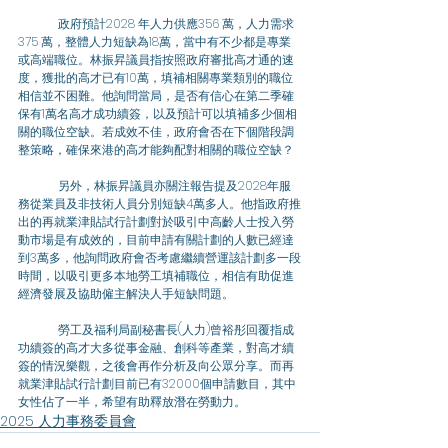
	政府預計2028 年人力供應356 萬，人力需求
375 萬，整體人力短缺為18萬，當中有不少都是專業
或高端職位。林振昇議員指按照政府審批高才通的速
度，獲批的高才已有10萬，填補相關專業類別的職位
相信並不困難。他詢問當局，是否有信心在第二季確
保有1萬名高才成功續簽，以及預計可以填補多少個相
關的職位空缺。若成效不佳，政府會否在下個階段調
整策略，確保來港的高才能夠配對相關的職位空缺？
	另外，林振昇議員亦關注報告提及2028年服
務從業員及非技術人員分別短缺4萬多人。他指政府推
出的再就業津貼試行計劃對於吸引中高齡人士投入勞
動市場是有成效的，目前申請有關計劃的人數已經達
到3萬多，他詢問政府會否考慮繼續營運該計劃多一段
時間，以吸引更多本地勞工填補職位，相信有助促進
經濟發展及協助僱主解決人手短缺問題。
	勞工及福利局副秘書長(人力)曾裕彤回覆指成
功續簽的高才大多從事金融、創科等產業，對高才續
簽的情況樂觀，之後會再作分析及向公眾分享。而再
就業津貼試行計劃目前已有32000個申請數目，其中
女性佔了一半，希望有助釋放潛在勞動力。
2025 人力事務委員會